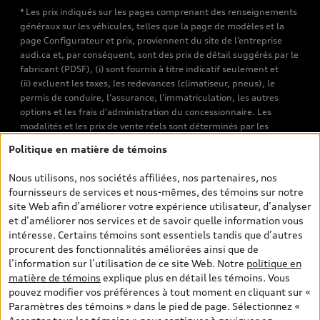
* Les prix indiqués sur les pages comprenant des renseignements
généraux sur les véhicules, telles que la page de modèles et la
page Configurateur et prix, proviennent du site de l’entreprise
audi.ca et, par conséquent, sont des prix de détail suggérés par le
fabricant (PDSF), (i) sont fournis à titre indicatif seulement et
(ii) excluent les taxes, les redevances (climatiseur, pneus), le
permis de conduire, l’assurance, l’immatriculation, les autres
options et les frais d’administration du concessionnaire. Les
modalités et les prix de vente réels sont déterminés par les
concessionnaires. Les prix indiqués sur les pages de recherche de
Politique en matière de témoins
véhicules neufs et d’occasion sont les prix de vente établis par les
concessionnaires et incluent les frais applicables, tels que les frais
Nous utilisons, nos sociétés affiliées, nos partenaires, nos
de transport et d’inspection de prélivraison, les taxes
fournisseurs de services et nous-mêmes, des témoins sur notre
environnementales (pour les véhicules neufs) et les frais
site Web afin d’améliorer votre expérience utilisateur, d’analyser
d’administration des concessionnaires. Toutefois, les taxes de
et d’améliorer nos services et de savoir quelle information vous
vente sont exclues. Veuillez noter que les prix de l’estimateur de
intéresse. Certains témoins sont essentiels tandis que d’autres
versements sont des PDSF s’il a été consulté au moyen de l’onglet
procurent des fonctionnalités améliorées ainsi que de
Configurateur et prix (à titre indicatif). Toutefois, s’il a été
l’information sur l’utilisation de ce site Web. Notre
politique en
consulté à partir des pages de recherche de véhicules neufs et
matière de témoins
explique plus en détail les témoins. Vous
d’occasion, les prix indiqués sont des prix de vente (prix de vente
pouvez modifier vos préférences à tout moment en cliquant sur «
réels). Sur les pages de renseignements généraux sur les
Paramètres des témoins » dans le pied de page. Sélectionnez «
véhicules, les modèles sont montrés à titre indicatif seulement,