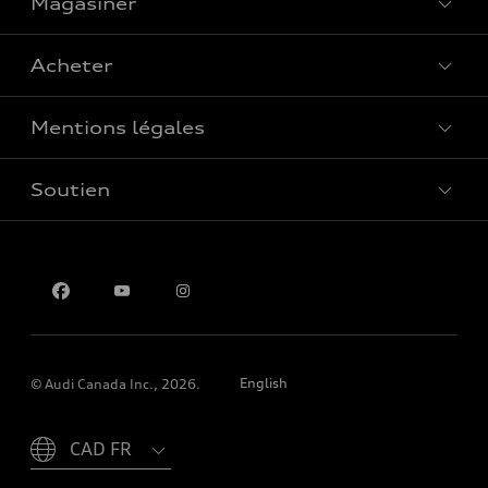
Magasiner
Voir tous les modèles
Acheter
Offres spéciales
Mentions légales
Réserver un essai routier
Soutien
Confidentialité
Pour nous joindre
English
© Audi Canada Inc., 2026.
Please select country