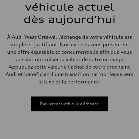
single piston front and single piston rear calipers
véhicule actuel
Direction
Direction
dès aujourd’hui
Electromechanical Steering with Speed-Sensitive Power Assistance
Poids
Poids à vide
—
À Audi West Ottawa, l’échange de votre véhicule est
Poids brut admissible
—
simple et gratifiant. Nos experts vous présentent
Volumes
une offre équitable et concurrentielle afin que vous
Compartiment à bagages
—
puissiez optimiser la valeur de votre échange.
Réservoir de carburant (approx.)
Appliquez cette valeur à l’achat de votre prochaine
65 L
Données de rendement
Audi et bénéficiez d’une transition harmonieuse vers
Vitesse de pointe
le luxe et la performance.
210 km/h
Accélération de 0 à 100 km/h
4.8 seconds
Consommation de carburant
Carburant
Évaluer mon véhicule d’échange
Premium
Consommation – ville
11.5 l/100 km
Consommation – autoroute
8.5 l/100 km
Consommation combinée
10.1 l/100 km