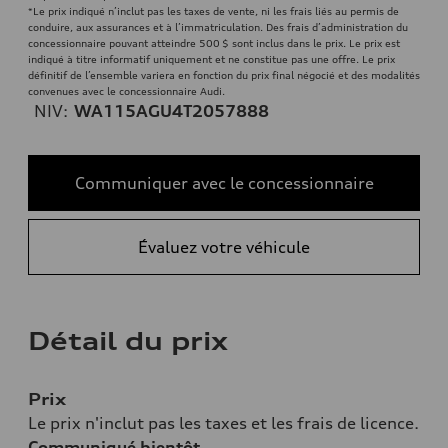
*Le prix indiqué n’inclut pas les taxes de vente, ni les frais liés au permis de
conduire, aux assurances et à l’immatriculation. Des frais d’administration du
concessionnaire pouvant atteindre 500 $ sont inclus dans le prix. Le prix est
indiqué à titre informatif uniquement et ne constitue pas une offre. Le prix
définitif de l’ensemble variera en fonction du prix final négocié et des modalités
convenues avec le concessionnaire Audi.
NIV:
WA115AGU4T2057888
Communiquer avec le concessionnaire
Évaluez votre véhicule
Détail du prix
Prix
Le prix n'inclut pas les taxes et les frais de licence.
Communiqué bientôt