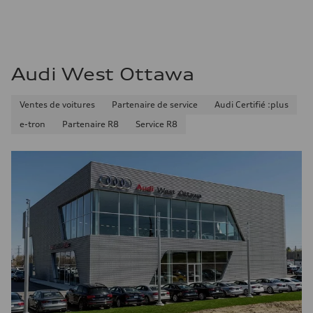
Consommation – autoroute
8.5 l/100 km
Consommation combinée
10.1 l/100 km
Audi West Ottawa
Ventes de voitures
Partenaire de service
Audi Certifié :plus
e-tron
Partenaire R8
Service R8