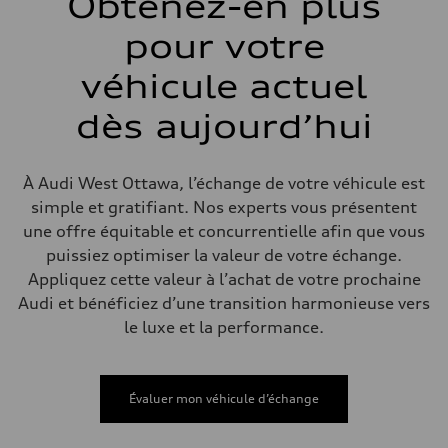
Obtenez-en plus
Arrière
S adaptive air suspension
pour votre
Système de freinage
Système de freinage
single piston front and single piston rear calipers
véhicule actuel
Direction
Direction
dès aujourd’hui
Electromechanical Steering with Speed-Sensitive Power Assistance
Poids
Poids à vide
—
À Audi West Ottawa, l’échange de votre véhicule est
Poids brut admissible
—
simple et gratifiant. Nos experts vous présentent
Volumes
une offre équitable et concurrentielle afin que vous
Compartiment à bagages
—
puissiez optimiser la valeur de votre échange.
Réservoir de carburant (approx.)
Appliquez cette valeur à l’achat de votre prochaine
65 L
Données de rendement
Audi et bénéficiez d’une transition harmonieuse vers
Vitesse de pointe
le luxe et la performance.
210 km/h
Accélération de 0 à 100 km/h
4.8 seconds
Consommation de carburant
Carburant
Évaluer mon véhicule d’échange
Premium
Consommation – ville
11.5 l/100 km