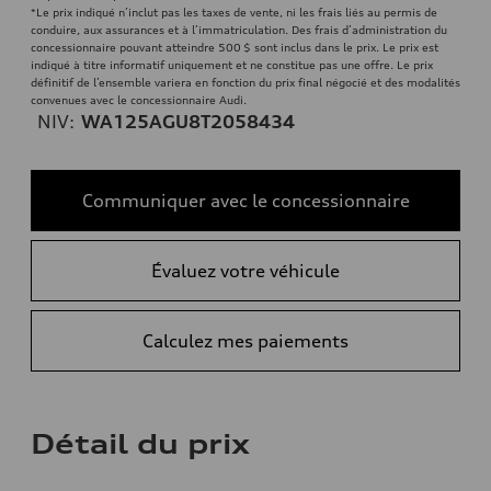
*Le prix indiqué n’inclut pas les taxes de vente, ni les frais liés au permis de
conduire, aux assurances et à l’immatriculation. Des frais d’administration du
concessionnaire pouvant atteindre 500 $ sont inclus dans le prix. Le prix est
indiqué à titre informatif uniquement et ne constitue pas une offre. Le prix
définitif de l’ensemble variera en fonction du prix final négocié et des modalités
convenues avec le concessionnaire Audi.
NIV:
WA125AGU8T2058434
Communiquer avec le concessionnaire
Évaluez votre véhicule
Calculez mes paiements
Détail du prix