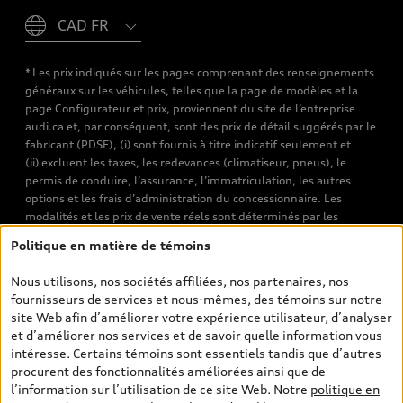
* Les prix indiqués sur les pages comprenant des renseignements
généraux sur les véhicules, telles que la page de modèles et la
page Configurateur et prix, proviennent du site de l’entreprise
audi.ca et, par conséquent, sont des prix de détail suggérés par le
fabricant (PDSF), (i) sont fournis à titre indicatif seulement et
(ii) excluent les taxes, les redevances (climatiseur, pneus), le
permis de conduire, l’assurance, l’immatriculation, les autres
options et les frais d’administration du concessionnaire. Les
modalités et les prix de vente réels sont déterminés par les
concessionnaires. Les prix indiqués sur les pages de recherche de
Politique en matière de témoins
véhicules neufs et d’occasion sont les prix de vente établis par les
concessionnaires et incluent les frais applicables, tels que les frais
Nous utilisons, nos sociétés affiliées, nos partenaires, nos
de transport et d’inspection de prélivraison, les taxes
fournisseurs de services et nous-mêmes, des témoins sur notre
environnementales (pour les véhicules neufs) et les frais
site Web afin d’améliorer votre expérience utilisateur, d’analyser
d’administration des concessionnaires. Toutefois, les taxes de
et d’améliorer nos services et de savoir quelle information vous
vente sont exclues. Veuillez noter que les prix de l’estimateur de
intéresse. Certains témoins sont essentiels tandis que d’autres
versements sont des PDSF s’il a été consulté au moyen de l’onglet
procurent des fonctionnalités améliorées ainsi que de
Configurateur et prix (à titre indicatif). Toutefois, s’il a été
l’information sur l’utilisation de ce site Web. Notre
politique en
consulté à partir des pages de recherche de véhicules neufs et