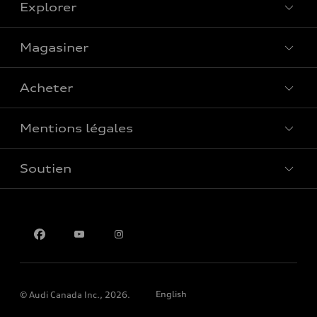
Explorer
Magasiner
Voir tous les modèles
Acheter
Offres spéciales
Mentions légales
Réserver un essai routier
Soutien
Confidentialité
Pour nous joindre
English
© Audi Canada Inc., 2026.
Please select country