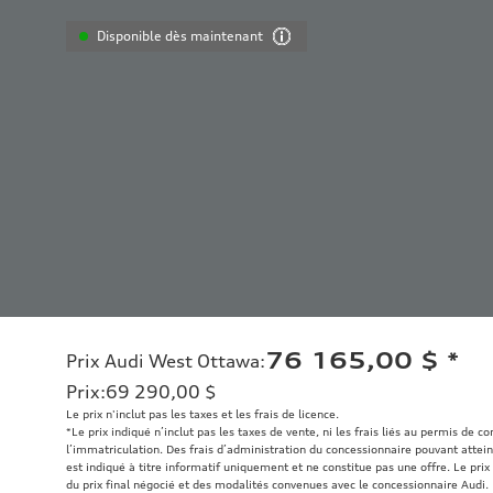
Disponible dès maintenant
76 165,00 $
*
Prix Audi West Ottawa
:
Prix
:
69 290,00 $
Le prix n'inclut pas les taxes et les frais de licence.
*Le prix indiqué n’inclut pas les taxes de vente, ni les frais liés au permis de c
l’immatriculation. Des frais d’administration du concessionnaire pouvant atteind
est indiqué à titre informatif uniquement et ne constitue pas une offre. Le prix 
du prix final négocié et des modalités convenues avec le concessionnaire Audi.