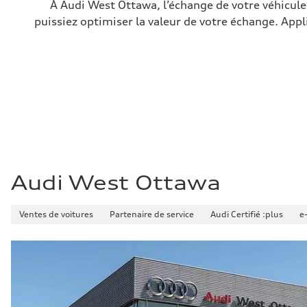
—
À Audi West Ottawa, l’échange de votre véhicule 
Volumes
puissiez optimiser la valeur de votre échange. Appl
Compartiment à bagages
—
Réservoir de carburant (approx.)
65 L
Données de rendement
Vitesse de pointe
210 km/h
Accélération de 0 à 100 km/h
6.2 seconds
Consommation de carburant
Carburant
Premium
Consommation – ville
11.0 l/100 km
Consommation – autoroute
Audi West Ottawa
8.1 l/100 km
Consommation combinée
9.7 l/100 km
Ventes de voitures
Partenaire de service
Audi Certifié :plus
e