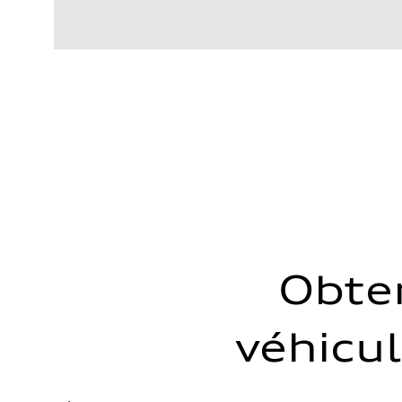
Moteur
Type de moteur
I-4 DOHC / 16V / Direct Injection / Turbocharged
Données de rendement
Cylindrée
1984 cm³
Puissance max.
268 HP
Couple max.
295 lb-ft
Transmission
Boîte de vitesses
7-speed S tronic automatic
Suspension
Avant
5-link independent with stabilizer bar
Arrière
5-link independent with stabilizer bar
Système de freinage
Obte
Système de freinage
single piston front and single piston rear calipers
Direction
Direction
véhicul
Electromechanical Steering with Speed-Sensitive Power
Poids
Poids à vide
—
Poids brut admissible