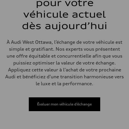
pour votre
Système de freinage
Système de freinage
single piston front and single piston rear calipers
véhicule actuel
Direction
Direction
dès aujourd’hui
Electromechanical Steering with Speed-Sensitive Power Assistance
Poids
Poids à vide
—
À Audi West Ottawa, l’échange de votre véhicule est
Poids brut admissible
—
simple et gratifiant. Nos experts vous présentent
Volumes
une offre équitable et concurrentielle afin que vous
Compartiment à bagages
—
puissiez optimiser la valeur de votre échange.
Réservoir de carburant (approx.)
Appliquez cette valeur à l’achat de votre prochaine
65 L
Données de rendement
Audi et bénéficiez d’une transition harmonieuse vers
Vitesse de pointe
le luxe et la performance.
210 km/h
Accélération de 0 à 100 km/h
6.2 seconds
Consommation de carburant
Carburant
Évaluer mon véhicule d’échange
Premium
Consommation – ville
11.0 l/100 km
Consommation – autoroute
8.1 l/100 km