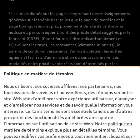
* Les prix indiqués sur les pages comprenant des renseignements
généraux sur les véhicules, telles que la page de modèles et la
page Configurateur et prix, proviennent du site de l’entreprise
audi.ca et, par conséquent, sont des prix de détail suggérés par le
fabricant (PDSF), (i) sont fournis à titre indicatif seulement et
(ii) excluent les taxes, les redevances (climatiseur, pneus), le
permis de conduire, l’assurance, l’immatriculation, les autres
options et les frais d’administration du concessionnaire. Les
modalités et les prix de vente réels sont déterminés par les
concessionnaires. Les prix indiqués sur les pages de recherche de
Politique en matière de témoins
véhicules neufs et d’occasion sont les prix de vente établis par les
concessionnaires et incluent les frais applicables, tels que les frais
Nous utilisons, nos sociétés affiliées, nos partenaires, nos
de transport et d’inspection de prélivraison, les taxes
fournisseurs de services et nous-mêmes, des témoins sur notre
environnementales (pour les véhicules neufs) et les frais
site Web afin d’améliorer votre expérience utilisateur, d’analyser
d’administration des concessionnaires. Toutefois, les taxes de
et d’améliorer nos services et de savoir quelle information vous
vente sont exclues. Veuillez noter que les prix de l’estimateur de
intéresse. Certains témoins sont essentiels tandis que d’autres
versements sont des PDSF s’il a été consulté au moyen de l’onglet
procurent des fonctionnalités améliorées ainsi que de
Configurateur et prix (à titre indicatif). Toutefois, s’il a été
l’information sur l’utilisation de ce site Web. Notre
politique en
consulté à partir des pages de recherche de véhicules neufs et
matière de témoins
explique plus en détail les témoins. Vous
d’occasion, les prix indiqués sont des prix de vente (prix de vente
pouvez modifier vos préférences à tout moment en cliquant sur «
réels). Sur les pages de renseignements généraux sur les