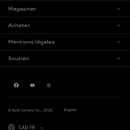
Magasiner
Voir tous les modèles
Acheter
Offres spéciales
Mentions légales
Réserver un essai routier
Soutien
Confidentialité
Pour nous joindre
English
© Audi Canada Inc., 2026.
Please select country