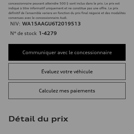
concessionnaire pouvant atteindre 500 $ sont inclus dans le prix. Le prix est
indiqué à titre informatif uniquement et ne constitue pas une offre. Le prix
définitif de l’ensemble variera en fonction du prix final négocié et des modalités
convenues avec le concessionnaire Audi.
NIV:
WA15AAGU6T2019513
N° de stock
1-4279
Communiquer avec le concessionnaire
Évaluez votre véhicule
Calculez mes paiements
Détail du prix