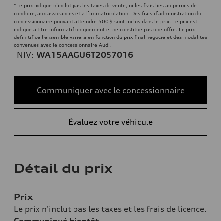
*Le prix indiqué n’inclut pas les taxes de vente, ni les frais liés au permis de
conduire, aux assurances et à l’immatriculation. Des frais d’administration du
concessionnaire pouvant atteindre 500 $ sont inclus dans le prix. Le prix est
indiqué à titre informatif uniquement et ne constitue pas une offre. Le prix
définitif de l’ensemble variera en fonction du prix final négocié et des modalités
convenues avec le concessionnaire Audi.
NIV:
WA15AAGU6T2057016
Communiquer avec le concessionnaire
Évaluez votre véhicule
Détail du prix
Prix
Le prix n'inclut pas les taxes et les frais de licence.
Communiqué bientôt