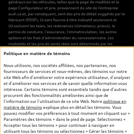
généraux sur les véhicules, telles que la page de modèles et la
page Configurateur et prix, proviennent du site de l’entreprise
audi.ca et, par conséquent, sont des prix de détail suggérés par le
fabricant (PDSF), (i) sont fournis à titre indicatif seulement et
(ii) excluent les taxes, les redevances (climatiseur, pneus), le
permis de conduire, l’assurance, l’immatriculation, les autres
options et les frais d’administration du concessionnaire. Les
modalités et les prix de vente réels sont déterminés par les
concessionnaires. Les prix indiqués sur les pages de recherche de
Politique en matière de témoins
véhicules neufs et d’occasion sont les prix de vente établis par les
concessionnaires et incluent les frais applicables, tels que les frais
Nous utilisons, nos sociétés affiliées, nos partenaires, nos
de transport et d’inspection de prélivraison, les taxes
fournisseurs de services et nous-mêmes, des témoins sur notre
environnementales (pour les véhicules neufs) et les frais
site Web afin d’améliorer votre expérience utilisateur, d’analyser
d’administration des concessionnaires. Toutefois, les taxes de
et d’améliorer nos services et de savoir quelle information vous
vente sont exclues. Veuillez noter que les prix de l’estimateur de
intéresse. Certains témoins sont essentiels tandis que d’autres
versements sont des PDSF s’il a été consulté au moyen de l’onglet
procurent des fonctionnalités améliorées ainsi que de
Configurateur et prix (à titre indicatif). Toutefois, s’il a été
l’information sur l’utilisation de ce site Web. Notre
politique en
consulté à partir des pages de recherche de véhicules neufs et
matière de témoins
explique plus en détail les témoins. Vous
d’occasion, les prix indiqués sont des prix de vente (prix de vente
pouvez modifier vos préférences à tout moment en cliquant sur «
réels). Sur les pages de renseignements généraux sur les
Paramètres des témoins » dans le pied de page. Sélectionnez «
véhicules, les modèles sont montrés à titre indicatif seulement,
Accepter tous les témoins » pour continuer à naviguer en
avec des caractéristiques qui peuvent ne pas être offertes sur les
utilisant tous les témoins ou sélectionnez « Gérer les témoins »
modèles canadiens. Malgré les efforts déployés pour assurer