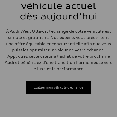
single piston front and single piston rear calipers
véhicule actuel
Direction
Direction
dès aujourd’hui
Electromechanical Steering with Speed-Sensitive Power Assistance
Poids
Poids à vide
—
À Audi West Ottawa, l’échange de votre véhicule est
Poids brut admissible
—
simple et gratifiant. Nos experts vous présentent
Volumes
une offre équitable et concurrentielle afin que vous
Compartiment à bagages
—
puissiez optimiser la valeur de votre échange.
Réservoir de carburant (approx.)
Appliquez cette valeur à l’achat de votre prochaine
65 L
Données de rendement
Audi et bénéficiez d’une transition harmonieuse vers
Vitesse de pointe
le luxe et la performance.
210 km/h
Accélération de 0 à 100 km/h
6.2 seconds
Consommation de carburant
Carburant
Évaluer mon véhicule d’échange
Premium
Consommation – ville
11.0 l/100 km
Consommation – autoroute
8.1 l/100 km
Consommation combinée
9.7 l/100 km