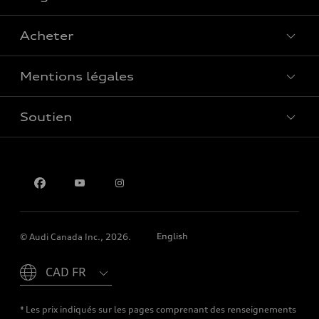
Acheter
Offres spéciales
Mentions légales
Réserver un essai routier
Soutien
Confidentialité
Pour nous joindre
English
© Audi Canada Inc., 2026.
Please select country
* Les prix indiqués sur les pages comprenant des renseignements