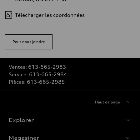
Télécharger les coordonnées
Pour nous joindre
Ventes:
613-665-2983
Service:
613-665-2984
Pièces:
613-665-2985
Haut de page
Explorer
Magasiner
Voir tous les modèles