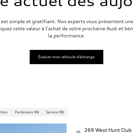
e actuel dès auj
est simple et gratifiant. Nos experts vous présentent une
iquez cette valeur à l’achat de votre prochaine Audi et bén
la performance.
Évaluer mon véhicule d’échange
-tron
Partenaire R8
Service R8
269 West Hunt Club