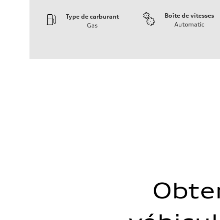
Boîte de vitesses
Type de carburant
Automatic
Gas
Moteur
Type de moteur
I-4 DOHC / 16V / Direct Injection / Turbocharged
Données de rendement
Cylindrée
1984 cm³
Puissance max.
268 HP
Couple max.
295 lb-ft
Transmission
Boîte de vitesses
7-speed S tronic automatic
Suspension
Avant
5-link independent with stabilizer bar
Arrière
5-link independent with stabilizer bar
Système de freinage
Obte
Système de freinage
single piston front and single piston rear calipers
Direction
Direction
Electromechanical Steering with Speed-Sensitive Power