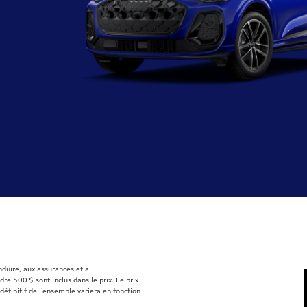
onduire, aux assurances et à
re 500 $ sont inclus dans le prix. Le prix
définitif de l’ensemble variera en fonction