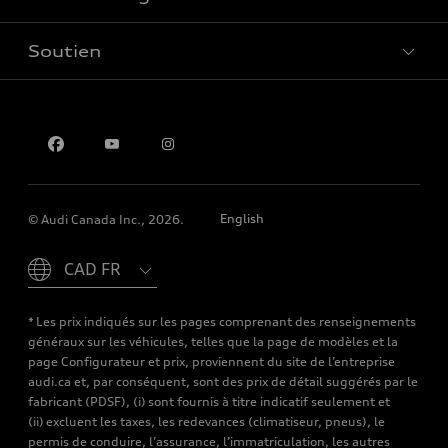
Soutien
Confidentialité
Pour nous joindre
English
© Audi Canada Inc., 2026.
Please select country
* Les prix indiqués sur les pages comprenant des renseignements
généraux sur les véhicules, telles que la page de modèles et la
page Configurateur et prix, proviennent du site de l’entreprise
audi.ca et, par conséquent, sont des prix de détail suggérés par le
fabricant (PDSF), (i) sont fournis à titre indicatif seulement et
(ii) excluent les taxes, les redevances (climatiseur, pneus), le
permis de conduire, l’assurance, l’immatriculation, les autres