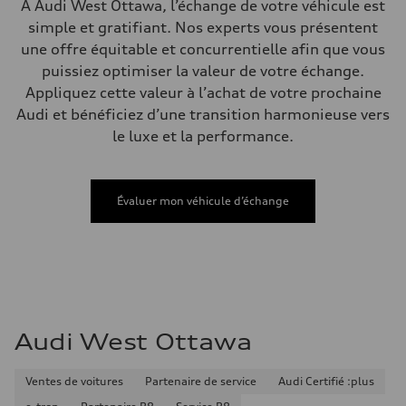
À Audi West Ottawa, l’échange de votre véhicule est
Poids brut admissible
—
simple et gratifiant. Nos experts vous présentent
Volumes
une offre équitable et concurrentielle afin que vous
Compartiment à bagages
—
puissiez optimiser la valeur de votre échange.
Réservoir de carburant (approx.)
Appliquez cette valeur à l’achat de votre prochaine
—
Données de rendement
Audi et bénéficiez d’une transition harmonieuse vers
Vitesse de pointe
le luxe et la performance.
210 km/h
Accélération de 0 à 100 km/h
5.9 seconds
Consommation de carburant
Carburant
Évaluer mon véhicule d’échange
Regular/Unleaded
Consommation – ville
10.8 l/100 km
Consommation – autoroute
8.1 l/100 km
Consommation combinée
9.6 l/100 km
Audi West Ottawa
Ventes de voitures
Partenaire de service
Audi Certifié :plus