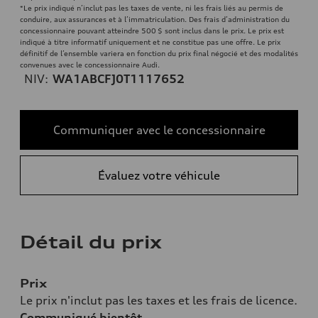
*Le prix indiqué n’inclut pas les taxes de vente, ni les frais liés au permis de
conduire, aux assurances et à l’immatriculation. Des frais d’administration du
concessionnaire pouvant atteindre 500 $ sont inclus dans le prix. Le prix est
indiqué à titre informatif uniquement et ne constitue pas une offre. Le prix
définitif de l’ensemble variera en fonction du prix final négocié et des modalités
convenues avec le concessionnaire Audi.
NIV:
WA1ABCFJ0T1117652
Communiquer avec le concessionnaire
Évaluez votre véhicule
Détail du prix
Prix
Le prix n'inclut pas les taxes et les frais de licence.
Communiqué bientôt