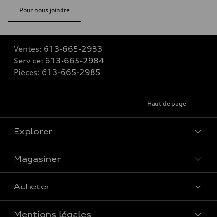
Pour nous joindre
Ventes:
613-665-2983
Service:
613-665-2984
Pièces:
613-665-2985
Haut de page
Explorer
Magasiner
Voir tous les modèles
Acheter
Offres spéciales
Mentions légales
Réserver un essai routier