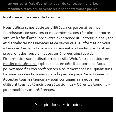
options et les frais d’administration du concessionnaire. Les
modalités et les prix de vente réels sont déterminés par les
concessionnaires. Les prix indiqués sur les pages de recherche de
Politique en matière de témoins
véhicules neufs et d’occasion sont les prix de vente établis par les
concessionnaires et incluent les frais applicables, tels que les frais
Nous utilisons, nos sociétés affiliées, nos partenaires, nos
de transport et d’inspection de prélivraison, les taxes
fournisseurs de services et nous-mêmes, des témoins sur notre
environnementales (pour les véhicules neufs) et les frais
site Web afin d’améliorer votre expérience utilisateur, d’analyser
d’administration des concessionnaires. Toutefois, les taxes de
et d’améliorer nos services et de savoir quelle information vous
vente sont exclues. Veuillez noter que les prix de l’estimateur de
intéresse. Certains témoins sont essentiels tandis que d’autres
versements sont des PDSF s’il a été consulté au moyen de l’onglet
procurent des fonctionnalités améliorées ainsi que de
Configurateur et prix (à titre indicatif). Toutefois, s’il a été
l’information sur l’utilisation de ce site Web. Notre
politique en
consulté à partir des pages de recherche de véhicules neufs et
matière de témoins
explique plus en détail les témoins. Vous
d’occasion, les prix indiqués sont des prix de vente (prix de vente
pouvez modifier vos préférences à tout moment en cliquant sur «
réels). Sur les pages de renseignements généraux sur les
Paramètres des témoins » dans le pied de page. Sélectionnez «
véhicules, les modèles sont montrés à titre indicatif seulement,
Accepter tous les témoins » pour continuer à naviguer en
avec des caractéristiques qui peuvent ne pas être offertes sur les
utilisant tous les témoins ou sélectionnez « Gérer les témoins »
modèles canadiens. Malgré les efforts déployés pour assurer
pour modifier vos préférences.
l’exactitude de ces renseignements, des erreurs peuvent survenir
et la disponibilité peut changer; veuillez donc visiter votre
concessionnaire pour obtenir les détails et les spécifications
Accepter tous les témoins
actuelles de chaque modèle. Tous droits réservés. Les marques de
commerce d’Audi AG sont utilisées sous licence.