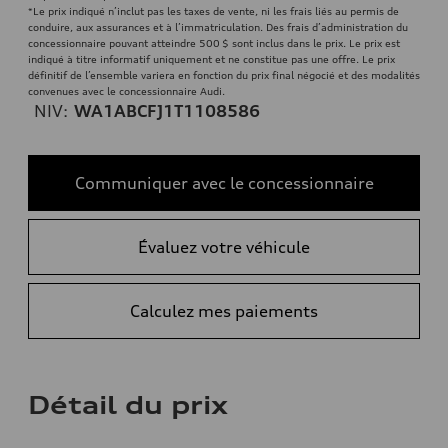
*Le prix indiqué n’inclut pas les taxes de vente, ni les frais liés au permis de
conduire, aux assurances et à l’immatriculation. Des frais d’administration du
concessionnaire pouvant atteindre 500 $ sont inclus dans le prix. Le prix est
indiqué à titre informatif uniquement et ne constitue pas une offre. Le prix
définitif de l’ensemble variera en fonction du prix final négocié et des modalités
convenues avec le concessionnaire Audi.
NIV:
WA1ABCFJ1T1108586
Communiquer avec le concessionnaire
Évaluez votre véhicule
Calculez mes paiements
Détail du prix