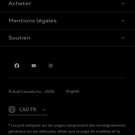
Acheter
Offres spéciales
Mentions légales
Réserver un essai routier
Soutien
Confidentialité
Pour nous joindre
English
© Audi Canada Inc., 2026.
Please select country
* Les prix indiqués sur les pages comprenant des renseignements
généraux sur les véhicules, telles que la page de modèles et la