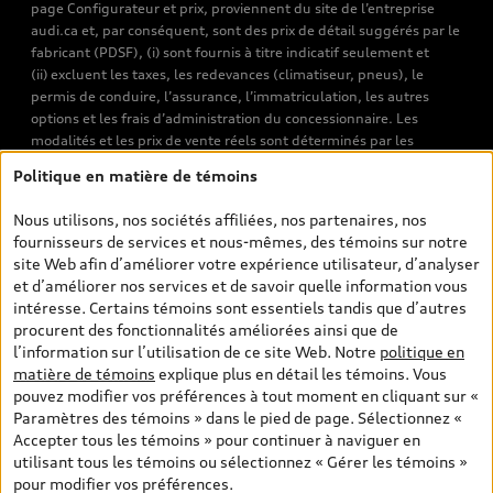
page Configurateur et prix, proviennent du site de l’entreprise
audi.ca et, par conséquent, sont des prix de détail suggérés par le
fabricant (PDSF), (i) sont fournis à titre indicatif seulement et
(ii) excluent les taxes, les redevances (climatiseur, pneus), le
permis de conduire, l’assurance, l’immatriculation, les autres
options et les frais d’administration du concessionnaire. Les
modalités et les prix de vente réels sont déterminés par les
concessionnaires. Les prix indiqués sur les pages de recherche de
Politique en matière de témoins
véhicules neufs et d’occasion sont les prix de vente établis par les
concessionnaires et incluent les frais applicables, tels que les frais
Nous utilisons, nos sociétés affiliées, nos partenaires, nos
de transport et d’inspection de prélivraison, les taxes
fournisseurs de services et nous-mêmes, des témoins sur notre
environnementales (pour les véhicules neufs) et les frais
site Web afin d’améliorer votre expérience utilisateur, d’analyser
d’administration des concessionnaires. Toutefois, les taxes de
et d’améliorer nos services et de savoir quelle information vous
vente sont exclues. Veuillez noter que les prix de l’estimateur de
intéresse. Certains témoins sont essentiels tandis que d’autres
versements sont des PDSF s’il a été consulté au moyen de l’onglet
procurent des fonctionnalités améliorées ainsi que de
Configurateur et prix (à titre indicatif). Toutefois, s’il a été
l’information sur l’utilisation de ce site Web. Notre
politique en
consulté à partir des pages de recherche de véhicules neufs et
matière de témoins
explique plus en détail les témoins. Vous
d’occasion, les prix indiqués sont des prix de vente (prix de vente
pouvez modifier vos préférences à tout moment en cliquant sur «
réels). Sur les pages de renseignements généraux sur les
Paramètres des témoins » dans le pied de page. Sélectionnez «
véhicules, les modèles sont montrés à titre indicatif seulement,
Accepter tous les témoins » pour continuer à naviguer en
avec des caractéristiques qui peuvent ne pas être offertes sur les
utilisant tous les témoins ou sélectionnez « Gérer les témoins »
modèles canadiens. Malgré les efforts déployés pour assurer
pour modifier vos préférences.
l’exactitude de ces renseignements, des erreurs peuvent survenir