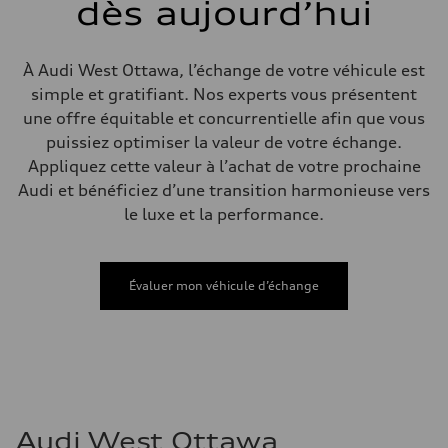
dès aujourd’hui
Electromechanical steering with speed-sensitive power assist
Poids
Poids à vide
—
À Audi West Ottawa, l’échange de votre véhicule est
Poids brut admissible
—
simple et gratifiant. Nos experts vous présentent
Volumes
une offre équitable et concurrentielle afin que vous
Compartiment à bagages
—
puissiez optimiser la valeur de votre échange.
Réservoir de carburant (approx.)
Appliquez cette valeur à l’achat de votre prochaine
—
Données de rendement
Audi et bénéficiez d’une transition harmonieuse vers
Vitesse de pointe
le luxe et la performance.
210 km/h
Accélération de 0 à 100 km/h
5.9 seconds
Consommation de carburant
Carburant
Évaluer mon véhicule d’échange
Regular/Unleaded
Consommation – ville
10.8 l/100 km
Consommation – autoroute
8.1 l/100 km
Consommation combinée
9.6 l/100 km
Audi West Ottawa