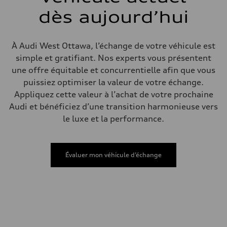
Direction
dès aujourd’hui
Electromechanical steering with speed-sensitive power assist
Poids
Poids à vide
—
À Audi West Ottawa, l’échange de votre véhicule est
Poids brut admissible
—
simple et gratifiant. Nos experts vous présentent
Volumes
une offre équitable et concurrentielle afin que vous
Compartiment à bagages
—
puissiez optimiser la valeur de votre échange.
Réservoir de carburant (approx.)
Appliquez cette valeur à l’achat de votre prochaine
—
Données de rendement
Audi et bénéficiez d’une transition harmonieuse vers
Vitesse de pointe
le luxe et la performance.
210 km/h
Accélération de 0 à 100 km/h
5.9 seconds
Consommation de carburant
Carburant
Évaluer mon véhicule d’échange
Regular/Unleaded
Consommation – ville
10.8 l/100 km
Consommation – autoroute
8.1 l/100 km
Consommation combinée
9.6 l/100 km