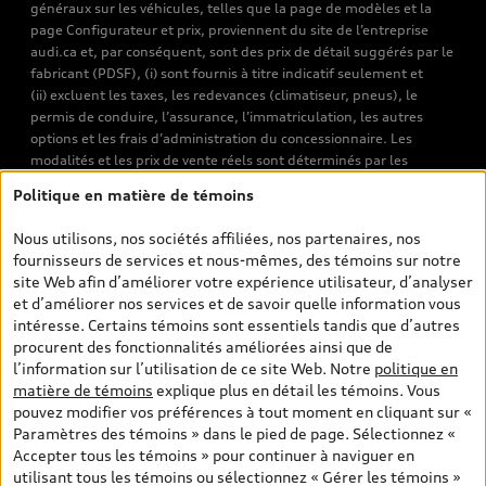
généraux sur les véhicules, telles que la page de modèles et la
page Configurateur et prix, proviennent du site de l’entreprise
audi.ca et, par conséquent, sont des prix de détail suggérés par le
fabricant (PDSF), (i) sont fournis à titre indicatif seulement et
(ii) excluent les taxes, les redevances (climatiseur, pneus), le
permis de conduire, l’assurance, l’immatriculation, les autres
options et les frais d’administration du concessionnaire. Les
modalités et les prix de vente réels sont déterminés par les
concessionnaires. Les prix indiqués sur les pages de recherche de
Politique en matière de témoins
véhicules neufs et d’occasion sont les prix de vente établis par les
concessionnaires et incluent les frais applicables, tels que les frais
Nous utilisons, nos sociétés affiliées, nos partenaires, nos
de transport et d’inspection de prélivraison, les taxes
fournisseurs de services et nous-mêmes, des témoins sur notre
environnementales (pour les véhicules neufs) et les frais
site Web afin d’améliorer votre expérience utilisateur, d’analyser
d’administration des concessionnaires. Toutefois, les taxes de
et d’améliorer nos services et de savoir quelle information vous
vente sont exclues. Veuillez noter que les prix de l’estimateur de
intéresse. Certains témoins sont essentiels tandis que d’autres
versements sont des PDSF s’il a été consulté au moyen de l’onglet
procurent des fonctionnalités améliorées ainsi que de
Configurateur et prix (à titre indicatif). Toutefois, s’il a été
l’information sur l’utilisation de ce site Web. Notre
politique en
consulté à partir des pages de recherche de véhicules neufs et
matière de témoins
explique plus en détail les témoins. Vous
d’occasion, les prix indiqués sont des prix de vente (prix de vente
pouvez modifier vos préférences à tout moment en cliquant sur «
réels). Sur les pages de renseignements généraux sur les
Paramètres des témoins » dans le pied de page. Sélectionnez «
véhicules, les modèles sont montrés à titre indicatif seulement,
Accepter tous les témoins » pour continuer à naviguer en
avec des caractéristiques qui peuvent ne pas être offertes sur les
utilisant tous les témoins ou sélectionnez « Gérer les témoins »
modèles canadiens. Malgré les efforts déployés pour assurer