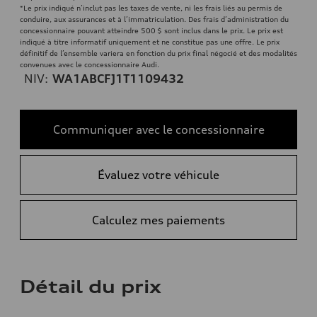
*Le prix indiqué n’inclut pas les taxes de vente, ni les frais liés au permis de
conduire, aux assurances et à l’immatriculation. Des frais d’administration du
concessionnaire pouvant atteindre 500 $ sont inclus dans le prix. Le prix est
indiqué à titre informatif uniquement et ne constitue pas une offre. Le prix
définitif de l’ensemble variera en fonction du prix final négocié et des modalités
convenues avec le concessionnaire Audi.
NIV:
WA1ABCFJ1T1109432
Communiquer avec le concessionnaire
Évaluez votre véhicule
Calculez mes paiements
Détail du prix