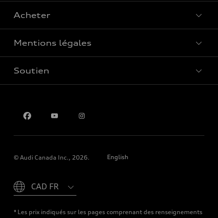
Acheter
Offres spéciales
Mentions légales
Réserver un essai routier
Soutien
Confidentialité
Pour nous joindre
English
© Audi Canada Inc., 2026.
Please select country
* Les prix indiqués sur les pages comprenant des renseignements