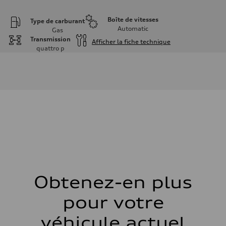
Boîte de vitesses
Type de carburant
Automatic
Gas
Transmission
Afficher la fiche technique
quattro
p
Moteur
Type de moteur
I-4 DOHC / 16V / Direct Injection / Turbocharged
Données de rendement
Cylindrée
1984 cm³
Puissance max.
255 HP
Couple max.
273 lb-ft
Transmission
Boîte de vitesses
7-speed S tronic automatic
Suspension
Avant
McPherson suspension strut front
Obtenez-en plus
Arrière
four-link rear axle
pour votre
Système de freinage
Système de freinage
—
véhicule actuel
Direction