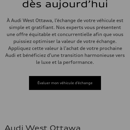
dès aujourd’hui
Electromechanical steering with speed-sensitive power assist
Poids
Poids à vide
—
À Audi West Ottawa, l’échange de votre véhicule est
Poids brut admissible
—
simple et gratifiant. Nos experts vous présentent
Volumes
une offre équitable et concurrentielle afin que vous
Compartiment à bagages
—
puissiez optimiser la valeur de votre échange.
Réservoir de carburant (approx.)
Appliquez cette valeur à l’achat de votre prochaine
—
Données de rendement
Audi et bénéficiez d’une transition harmonieuse vers
Vitesse de pointe
le luxe et la performance.
210 km/h
Accélération de 0 à 100 km/h
5.9 seconds
Consommation de carburant
Carburant
Évaluer mon véhicule d’échange
Regular/Unleaded
Consommation – ville
10.8 l/100 km
Consommation – autoroute
8.1 l/100 km
Consommation combinée
9.6 l/100 km
Audi West Ottawa