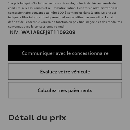
*Le prix indiqué n’inclut pas les taxes de vente, ni les frais liés au permis de
conduire, aux assurances et à l’immatriculation. Des frais d’administration du
concessionnaire pouvant atteindre 500 $ sont inclus dans le prix. Le prix est
indiqué à titre informatif uniquement et ne constitue pas une offre. Le prix
définitif de l’ensemble variera en fonction du prix final négocié et des modalités
convenues avec le concessionnaire Audi.
NIV:
WA1ABCFJ9T1109209
Communiquer avec le concessionnaire
Évaluez votre véhicule
Calculez mes paiements
Détail du prix