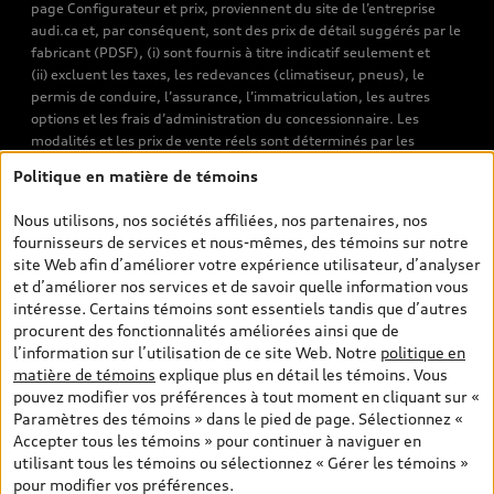
page Configurateur et prix, proviennent du site de l’entreprise
audi.ca et, par conséquent, sont des prix de détail suggérés par le
fabricant (PDSF), (i) sont fournis à titre indicatif seulement et
(ii) excluent les taxes, les redevances (climatiseur, pneus), le
permis de conduire, l’assurance, l’immatriculation, les autres
options et les frais d’administration du concessionnaire. Les
modalités et les prix de vente réels sont déterminés par les
concessionnaires. Les prix indiqués sur les pages de recherche de
Politique en matière de témoins
véhicules neufs et d’occasion sont les prix de vente établis par les
concessionnaires et incluent les frais applicables, tels que les frais
Nous utilisons, nos sociétés affiliées, nos partenaires, nos
de transport et d’inspection de prélivraison, les taxes
fournisseurs de services et nous-mêmes, des témoins sur notre
environnementales (pour les véhicules neufs) et les frais
site Web afin d’améliorer votre expérience utilisateur, d’analyser
d’administration des concessionnaires. Toutefois, les taxes de
et d’améliorer nos services et de savoir quelle information vous
vente sont exclues. Veuillez noter que les prix de l’estimateur de
intéresse. Certains témoins sont essentiels tandis que d’autres
versements sont des PDSF s’il a été consulté au moyen de l’onglet
procurent des fonctionnalités améliorées ainsi que de
Configurateur et prix (à titre indicatif). Toutefois, s’il a été
l’information sur l’utilisation de ce site Web. Notre
politique en
consulté à partir des pages de recherche de véhicules neufs et
matière de témoins
explique plus en détail les témoins. Vous
d’occasion, les prix indiqués sont des prix de vente (prix de vente
pouvez modifier vos préférences à tout moment en cliquant sur «
réels). Sur les pages de renseignements généraux sur les
Paramètres des témoins » dans le pied de page. Sélectionnez «
véhicules, les modèles sont montrés à titre indicatif seulement,
Accepter tous les témoins » pour continuer à naviguer en
avec des caractéristiques qui peuvent ne pas être offertes sur les
utilisant tous les témoins ou sélectionnez « Gérer les témoins »
modèles canadiens. Malgré les efforts déployés pour assurer
pour modifier vos préférences.
l’exactitude de ces renseignements, des erreurs peuvent survenir