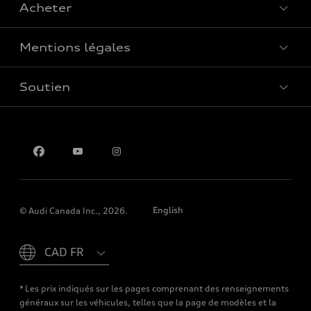
Acheter
Offres spéciales
Mentions légales
Réserver un essai routier
Soutien
Confidentialité
Pour nous joindre
English
© Audi Canada Inc., 2026.
Please select country
* Les prix indiqués sur les pages comprenant des renseignements
généraux sur les véhicules, telles que la page de modèles et la