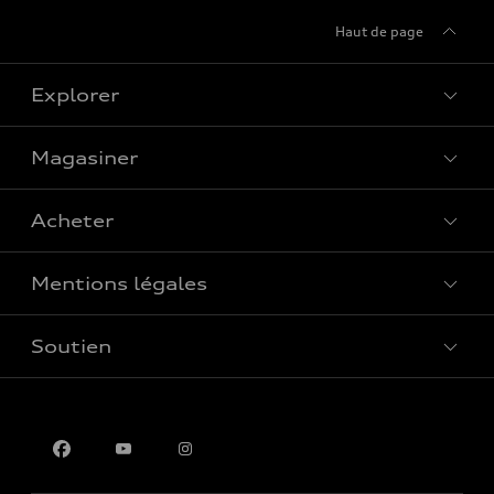
Haut de page
Explorer
Magasiner
Voir tous les modèles
Acheter
Offres spéciales
Mentions légales
Réserver un essai routier
Soutien
Confidentialité
Pour nous joindre