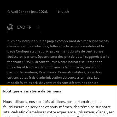
English
© Audi Canada Inc., 2026.
Please select country
* Les prix indiqués sur les pages comprenant des renseignements
généraux sur les véhicules, telles que la page de modèles et la
page Configurateur et prix, proviennent du site de l’entreprise
audi.ca et, par conséquent, sont des prix de détail suggérés par le
fabricant (PDSF), (i) sont fournis à titre indicatif seulement et
(ii) excluent les taxes, les redevances (climatiseur, pneus), le
permis de conduire, l’assurance, l’immatriculation, les autres
options et les frais d’administration du concessionnaire. Les
modalités et les prix de vente réels sont déterminés par les
concessionnaires. Les prix indiqués sur les pages de recherche de
Politique en matière de témoins
véhicules neufs et d’occasion sont les prix de vente établis par les
concessionnaires et incluent les frais applicables, tels que les frais
Nous utilisons, nos sociétés affiliées, nos partenaires, nos
de transport et d’inspection de prélivraison, les taxes
fournisseurs de services et nous-mêmes, des témoins sur notre
environnementales (pour les véhicules neufs) et les frais
site Web afin d’améliorer votre expérience utilisateur, d’analyser
d’administration des concessionnaires. Toutefois, les taxes de