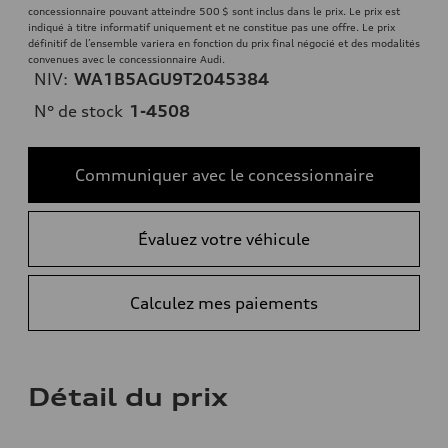
concessionnaire pouvant atteindre 500 $ sont inclus dans le prix. Le prix est
indiqué à titre informatif uniquement et ne constitue pas une offre. Le prix
définitif de l’ensemble variera en fonction du prix final négocié et des modalités
convenues avec le concessionnaire Audi.
NIV:
WA1B5AGU9T2045384
N° de stock
1-4508
Communiquer avec le concessionnaire
Évaluez votre véhicule
Calculez mes paiements
Détail du prix