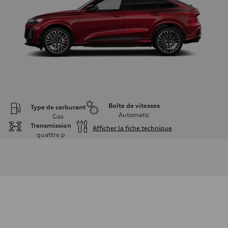
Boîte de vitesses
Type de carburant
Automatic
Gas
Transmission
Afficher la fiche technique
quattro
p
Moteur
Type de moteur
V6 DOHC / 24V / Direct Injection / Turbocharged
Données de rendement
Cylindrée
2995 cm³
Puissance max.
362 HP
Couple max.
406 lb-ft
Transmission