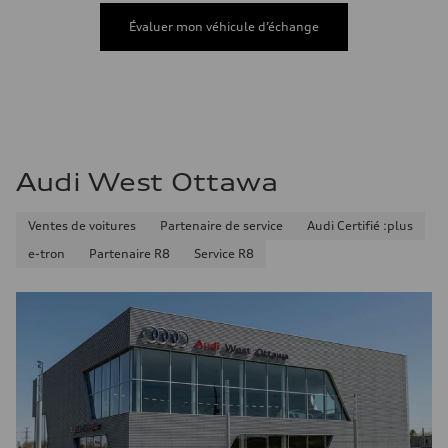
Consommation de carburant
Carburant
Évaluer mon véhicule d’échange
Premium
Consommation – ville
11.5 l/100 km
Consommation – autoroute
8.5 l/100 km
Consommation combinée
10.1 l/100 km
Audi West Ottawa
Ventes de voitures
Partenaire de service
Audi Certifié :plus
e-tron
Partenaire R8
Service R8