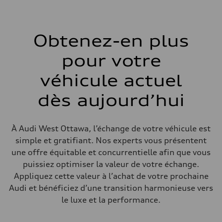
Boîte de vitesses
7-speed S tronic automatic
Suspension
Avant
S adaptive air suspension
Obtenez-en plus
Arrière
S adaptive air suspension
pour votre
Système de freinage
Système de freinage
single piston front and single piston rear calipers
véhicule actuel
Direction
Direction
dès aujourd’hui
Electromechanical Steering with Speed-Sensitive Power Assistance
Poids
Poids à vide
—
À Audi West Ottawa, l’échange de votre véhicule est
Poids brut admissible
—
simple et gratifiant. Nos experts vous présentent
Volumes
une offre équitable et concurrentielle afin que vous
Compartiment à bagages
—
puissiez optimiser la valeur de votre échange.
Réservoir de carburant (approx.)
Appliquez cette valeur à l’achat de votre prochaine
65 L
Données de rendement
Audi et bénéficiez d’une transition harmonieuse vers
Vitesse de pointe
le luxe et la performance.
210 km/h
Accélération de 0 à 100 km/h
4.8 seconds