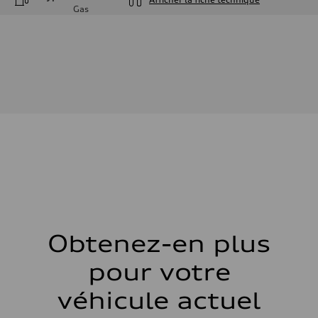
Gas
Moteur
Type de moteur
—
Données de rendement
Cylindrée
—
Puissance max.
—
Couple max.
—
Transmission
Boîte de vitesses
—
Suspension
Avant
—
Arrière
—
Système de freinage
Système de freinage
Obtenez-en plus
—
Direction
pour votre
Direction
—
Poids
véhicule actuel
Poids à vide
—