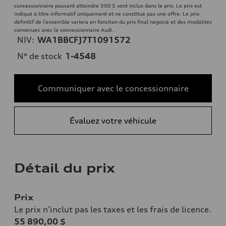
concessionnaire pouvant atteindre 500 $ sont inclus dans le prix. Le prix est
indiqué à titre informatif uniquement et ne constitue pas une offre. Le prix
définitif de l’ensemble variera en fonction du prix final négocié et des modalités
convenues avec le concessionnaire Audi.
NIV:
WA1BBCFJ7T1091572
N° de stock
1-4548
Communiquer avec le concessionnaire
Évaluez votre véhicule
Détail du prix
Prix
Le prix n'inclut pas les taxes et les frais de licence.
55 890,00 $