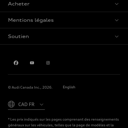
Acheter
Offres spéciales
Mentions légales
Réserver un essai routier
Soutien
Confidentialité
Pour nous joindre
English
© Audi Canada Inc., 2026.
Please select country
* Les prix indiqués sur les pages comprenant des renseignements
généraux sur les véhicules, telles que la page de modèles et la