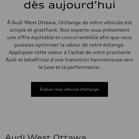
dès aujourd’hui
Poids brut admissible
—
Volumes
Compartiment à bagages
À Audi West Ottawa, l’échange de votre véhicule est
—
Réservoir de carburant (approx.)
simple et gratifiant. Nos experts vous présentent
—
une offre équitable et concurrentielle afin que vous
Données de rendement
Vitesse de pointe
puissiez optimiser la valeur de votre échange.
—
Appliquez cette valeur à l’achat de votre prochaine
Accélération de 0 à 100 km/h
—
Audi et bénéficiez d’une transition harmonieuse vers
Consommation de carburant
le luxe et la performance.
Carburant
—
Consommation – ville
—
Consommation – autoroute
Évaluer mon véhicule d’échange
—
Consommation combinée
—
Audi West Ottawa