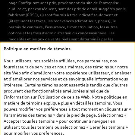
page Configurateur et prix, proviennent du site de l’entreprise
audi.ca et, par conséquent, sont des prix de détail suggérés par le
fabricant (PDSF), (i) sont fournis à titre indicatif seulement et
(ii) excluent les taxes, les redevances (climatiseur, pneus), le
permis de conduire, l’assurance, l’immatriculation, les autres
options et les frais d’administration du concessionnaire. Les
modalités et les prix de vente réels sont déterminés par les
concessionnaires. Les prix indiqués sur les pages de recherche de
Politique en matière de témoins
véhicules neufs et d’occasion sont les prix de vente établis par les
concessionnaires et incluent les frais applicables, tels que les frais
Nous utilisons, nos sociétés affiliées, nos partenaires, nos
de transport et d’inspection de prélivraison, les taxes
fournisseurs de services et nous-mêmes, des témoins sur notre
environnementales (pour les véhicules neufs) et les frais
site Web afin d’améliorer votre expérience utilisateur, d’analyser
d’administration des concessionnaires. Toutefois, les taxes de
et d’améliorer nos services et de savoir quelle information vous
vente sont exclues. Veuillez noter que les prix de l’estimateur de
intéresse. Certains témoins sont essentiels tandis que d’autres
versements sont des PDSF s’il a été consulté au moyen de l’onglet
procurent des fonctionnalités améliorées ainsi que de
Configurateur et prix (à titre indicatif). Toutefois, s’il a été
l’information sur l’utilisation de ce site Web. Notre
politique en
consulté à partir des pages de recherche de véhicules neufs et
matière de témoins
explique plus en détail les témoins. Vous
d’occasion, les prix indiqués sont des prix de vente (prix de vente
pouvez modifier vos préférences à tout moment en cliquant sur «
réels). Sur les pages de renseignements généraux sur les
Paramètres des témoins » dans le pied de page. Sélectionnez «
véhicules, les modèles sont montrés à titre indicatif seulement,
Accepter tous les témoins » pour continuer à naviguer en
avec des caractéristiques qui peuvent ne pas être offertes sur les
utilisant tous les témoins ou sélectionnez « Gérer les témoins »
modèles canadiens. Malgré les efforts déployés pour assurer
pour modifier vos préférences.