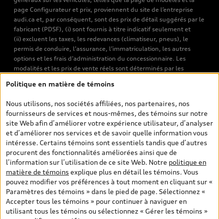
page Configurateur et prix, proviennent du site de l’entreprise
audi.ca et, par conséquent, sont des prix de détail suggérés par le
fabricant (PDSF), (i) sont fournis à titre indicatif seulement et
(ii) excluent les taxes, les redevances (climatiseur, pneus), le
permis de conduire, l’assurance, l’immatriculation, les autres
options et les frais d’administration du concessionnaire. Les
modalités et les prix de vente réels sont déterminés par les
concessionnaires. Les prix indiqués sur les pages de recherche de
Politique en matière de témoins
véhicules neufs et d’occasion sont les prix de vente établis par les
concessionnaires et incluent les frais applicables, tels que les frais
Nous utilisons, nos sociétés affiliées, nos partenaires, nos
de transport et d’inspection de prélivraison, les taxes
fournisseurs de services et nous-mêmes, des témoins sur notre
environnementales (pour les véhicules neufs) et les frais
site Web afin d’améliorer votre expérience utilisateur, d’analyser
d’administration des concessionnaires. Toutefois, les taxes de
et d’améliorer nos services et de savoir quelle information vous
vente sont exclues. Veuillez noter que les prix de l’estimateur de
intéresse. Certains témoins sont essentiels tandis que d’autres
versements sont des PDSF s’il a été consulté au moyen de l’onglet
procurent des fonctionnalités améliorées ainsi que de
Configurateur et prix (à titre indicatif). Toutefois, s’il a été
l’information sur l’utilisation de ce site Web. Notre
politique en
consulté à partir des pages de recherche de véhicules neufs et
matière de témoins
explique plus en détail les témoins. Vous
d’occasion, les prix indiqués sont des prix de vente (prix de vente
pouvez modifier vos préférences à tout moment en cliquant sur «
réels). Sur les pages de renseignements généraux sur les
Paramètres des témoins » dans le pied de page. Sélectionnez «
véhicules, les modèles sont montrés à titre indicatif seulement,
Accepter tous les témoins » pour continuer à naviguer en
avec des caractéristiques qui peuvent ne pas être offertes sur les
utilisant tous les témoins ou sélectionnez « Gérer les témoins »
modèles canadiens. Malgré les efforts déployés pour assurer