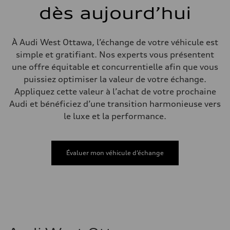
Direction
dès aujourd’hui
Electromechanical steering with speed-sensitive power assist
Poids
Poids à vide
—
À Audi West Ottawa, l’échange de votre véhicule est
Poids brut admissible
—
simple et gratifiant. Nos experts vous présentent
Volumes
une offre équitable et concurrentielle afin que vous
Compartiment à bagages
—
puissiez optimiser la valeur de votre échange.
Réservoir de carburant (approx.)
Appliquez cette valeur à l’achat de votre prochaine
—
Données de rendement
Audi et bénéficiez d’une transition harmonieuse vers
Vitesse de pointe
le luxe et la performance.
210 km/h
Accélération de 0 à 100 km/h
5.9 seconds
Consommation de carburant
Carburant
Évaluer mon véhicule d’échange
Regular/Unleaded
Consommation – ville
10.8 l/100 km
Consommation – autoroute
8.1 l/100 km
Consommation combinée
9.6 l/100 km