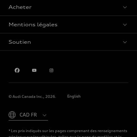
Acheter
Offres spéciales
Mentions légales
Réserver un essai routier
Soutien
Confidentialité
Pour nous joindre
English
© Audi Canada Inc., 2026.
Please select country
* Les prix indiqués sur les pages comprenant des renseignements
généraux sur les véhicules, telles que la page de modèles et la