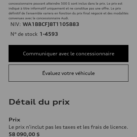
concessionnaire pouvant atteindre 500 $ sont inclus dans le prix. Le prix est
indiqué à titre informatif uniquement et ne constitue pas une offre. Le prix
définitif de l’ensemble variera en fonction du prix final négocié et des modalités
convenues avec le concessionnaire Audi.
NIV:
WA1BBCFJ8T1105883
N° de stock
1-4593
Communiquer avec le concessionnaire
Évaluez votre véhicule
Détail du prix
Prix
Le prix n'inclut pas les taxes et les frais de licence.
58 090,00 $