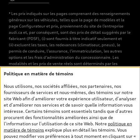
* Les prix indiqués sur les pages comprenant des renseignements
généraux sur les véhicules, telles que la page de modèles et la
page Configurateur et prix, proviennent du site de l’entreprise
audi.ca et, par conséquent, sont des prix de détail suggérés par le
fabricant (PDSF), (i) sont fournis à titre indicatif seulement et
(ii) excluent les taxes, les redevances (climatiseur, pneus), le
permis de conduire, l’assurance, l’immatriculation, les autres
options et les frais d’administration du concessionnaire. Les
modalités et les prix de vente réels sont déterminés par les
concessionnaires. Les prix indiqués sur les pages de recherche de
Politique en matière de témoins
véhicules neufs et d’occasion sont les prix de vente établis par les
concessionnaires et incluent les frais applicables, tels que les frais
Nous utilisons, nos sociétés affiliées, nos partenaires, nos
de transport et d’inspection de prélivraison, les taxes
fournisseurs de services et nous-mêmes, des témoins sur notre
environnementales (pour les véhicules neufs) et les frais
site Web afin d’améliorer votre expérience utilisateur, d’analyser
d’administration des concessionnaires. Toutefois, les taxes de
et d’améliorer nos services et de savoir quelle information vous
vente sont exclues. Veuillez noter que les prix de l’estimateur de
intéresse. Certains témoins sont essentiels tandis que d’autres
versements sont des PDSF s’il a été consulté au moyen de l’onglet
procurent des fonctionnalités améliorées ainsi que de
Configurateur et prix (à titre indicatif). Toutefois, s’il a été
l’information sur l’utilisation de ce site Web. Notre
politique en
consulté à partir des pages de recherche de véhicules neufs et
matière de témoins
explique plus en détail les témoins. Vous
d’occasion, les prix indiqués sont des prix de vente (prix de vente
pouvez modifier vos préférences à tout moment en cliquant sur «
réels). Sur les pages de renseignements généraux sur les