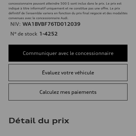
concessionnaire pouvant atteindre 500 $ sont inclus dans le prix. Le prix est
indiqué à titre informatif uniquement et ne constitue pas une offre. Le prix
définitif de l’ensemble variera en fonction du prix final négocié et des modalités
convenues avec le concessionnaire Audi.
NIV:
WA1BVBF76TD012039
N° de stock
1-4252
Communiquer avec le concessionnaire
Évaluez votre véhicule
Calculez mes paiements
Détail du prix