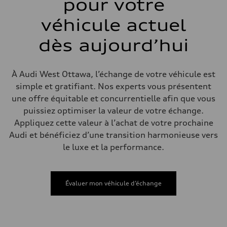
pour votre
Système de freinage
Système de freinage
6 piston front and single piston rear calipers
véhicule actuel
Direction
Direction
dès aujourd’hui
Electromechanical Steering with Speed-Sensitive Power Assistance
Poids
Poids à vide
—
À Audi West Ottawa, l’échange de votre véhicule est
Poids brut admissible
—
simple et gratifiant. Nos experts vous présentent
Volumes
une offre équitable et concurrentielle afin que vous
Compartiment à bagages
—
puissiez optimiser la valeur de votre échange.
Réservoir de carburant (approx.)
Appliquez cette valeur à l’achat de votre prochaine
85
Données de rendement
Audi et bénéficiez d’une transition harmonieuse vers
Vitesse de pointe
le luxe et la performance.
210 km/h
Accélération de 0 à 100 km/h
5.6 seconds
Consommation de carburant
Carburant
Évaluer mon véhicule d’échange
Premium unleaded
Consommation – ville
13.0 l/100 km
Consommation – autoroute
10.0 l/100 km