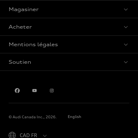
Magasiner
Voir tous les modèles
Acheter
Offres spéciales
Mentions légales
Réserver un essai routier
Soutien
Confidentialité
Pour nous joindre
English
© Audi Canada Inc., 2026.
Please select country