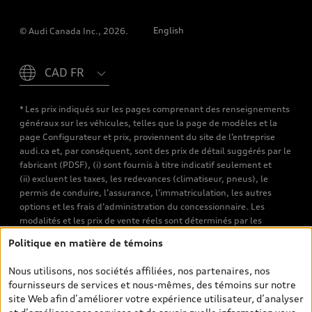
English
© Audi Canada Inc., 2026.
Please select country
* Les prix indiqués sur les pages comprenant des renseignements
généraux sur les véhicules, telles que la page de modèles et la
page Configurateur et prix, proviennent du site de l’entreprise
audi.ca et, par conséquent, sont des prix de détail suggérés par le
fabricant (PDSF), (i) sont fournis à titre indicatif seulement et
(ii) excluent les taxes, les redevances (climatiseur, pneus), le
permis de conduire, l’assurance, l’immatriculation, les autres
options et les frais d’administration du concessionnaire. Les
modalités et les prix de vente réels sont déterminés par les
concessionnaires. Les prix indiqués sur les pages de recherche de
Politique en matière de témoins
véhicules neufs et d’occasion sont les prix de vente établis par les
concessionnaires et incluent les frais applicables, tels que les frais
Nous utilisons, nos sociétés affiliées, nos partenaires, nos
de transport et d’inspection de prélivraison, les taxes
fournisseurs de services et nous-mêmes, des témoins sur notre
environnementales (pour les véhicules neufs) et les frais
site Web afin d’améliorer votre expérience utilisateur, d’analyser
d’administration des concessionnaires. Toutefois, les taxes de