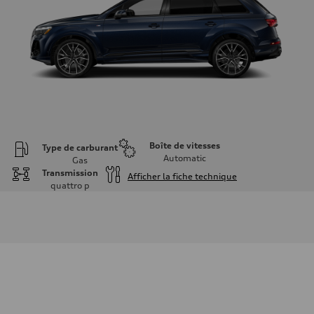
Boîte de vitesses
Type de carburant
Automatic
Gas
Transmission
Afficher la fiche technique
quattro
p
Moteur
Type de moteur
V6 / 24V / Direct Injection / Turbocharged / Audi Valvelift System
Données de rendement
Cylindrée
2995 cm³
Puissance max.
335 hp
Couple max.
369 lb-ft
Transmission