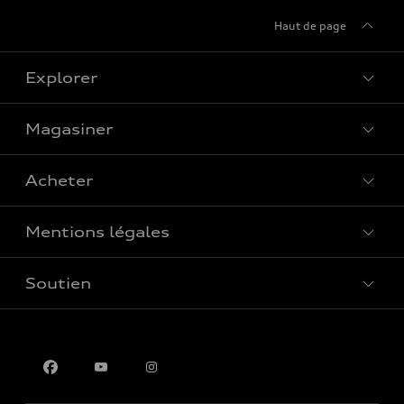
Haut de page
Explorer
Magasiner
Voir tous les modèles
Acheter
Offres spéciales
Mentions légales
Réserver un essai routier
Soutien
Confidentialité
Pour nous joindre