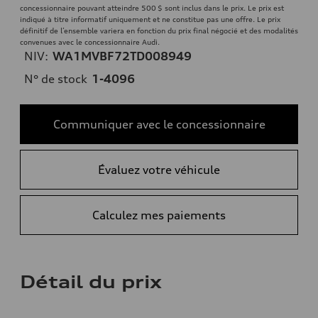
concessionnaire pouvant atteindre 500 $ sont inclus dans le prix. Le prix est
indiqué à titre informatif uniquement et ne constitue pas une offre. Le prix
définitif de l’ensemble variera en fonction du prix final négocié et des modalités
convenues avec le concessionnaire Audi.
NIV:
WA1MVBF72TD008949
N° de stock
1-4096
Communiquer avec le concessionnaire
Évaluez votre véhicule
Calculez mes paiements
Détail du prix