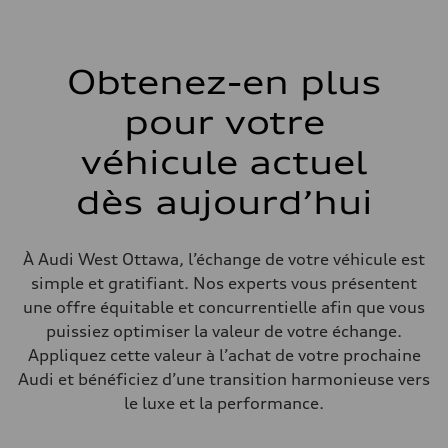
Boîte de vitesses
8-speed tiptronic
Suspension
Avant
Independent five-link
Obtenez-en plus
Arrière
Independent five-link
pour votre
Système de freinage
Système de freinage
6 piston front and single piston rear calipers
véhicule actuel
Direction
Direction
dès aujourd’hui
Electromechanical Steering with Speed-Sensitive Power Assistance
Poids
Poids à vide
—
À Audi West Ottawa, l’échange de votre véhicule est
Poids brut admissible
—
simple et gratifiant. Nos experts vous présentent
Volumes
une offre équitable et concurrentielle afin que vous
Compartiment à bagages
—
puissiez optimiser la valeur de votre échange.
Réservoir de carburant (approx.)
Appliquez cette valeur à l’achat de votre prochaine
85
Données de rendement
Audi et bénéficiez d’une transition harmonieuse vers
Vitesse de pointe
le luxe et la performance.
210 km/h
Accélération de 0 à 100 km/h
5.6 seconds