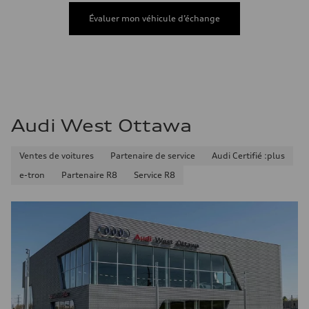
Consommation de carburant
Carburant
Évaluer mon véhicule d’échange
Premium unleaded
Consommation – ville
13.0 l/100 km
Consommation – autoroute
10.0 l/100 km
Consommation combinée
11.7 l/100 km
Audi West Ottawa
Ventes de voitures
Partenaire de service
Audi Certifié :plus
e-tron
Partenaire R8
Service R8