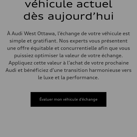
Poids
véhicule actuel
Poids à vide
—
dès aujourd’hui
Poids brut admissible
—
Volumes
Compartiment à bagages
À Audi West Ottawa, l’échange de votre véhicule est
—
Réservoir de carburant (approx.)
simple et gratifiant. Nos experts vous présentent
—
une offre équitable et concurrentielle afin que vous
Données de rendement
Vitesse de pointe
puissiez optimiser la valeur de votre échange.
—
Appliquez cette valeur à l’achat de votre prochaine
Accélération de 0 à 100 km/h
—
Audi et bénéficiez d’une transition harmonieuse vers
Consommation de carburant
le luxe et la performance.
Carburant
—
Consommation – ville
—
Consommation – autoroute
Évaluer mon véhicule d’échange
—
Consommation combinée
—