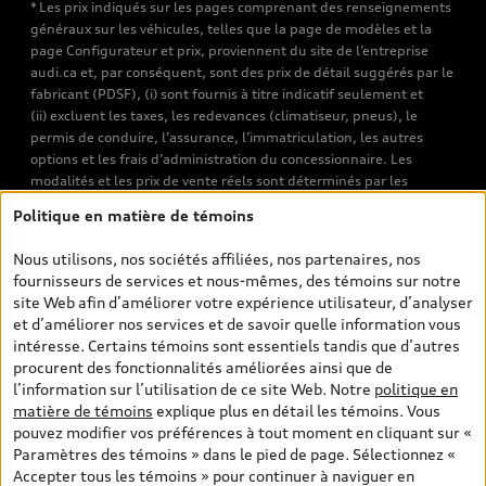
* Les prix indiqués sur les pages comprenant des renseignements
généraux sur les véhicules, telles que la page de modèles et la
page Configurateur et prix, proviennent du site de l’entreprise
audi.ca et, par conséquent, sont des prix de détail suggérés par le
fabricant (PDSF), (i) sont fournis à titre indicatif seulement et
(ii) excluent les taxes, les redevances (climatiseur, pneus), le
permis de conduire, l’assurance, l’immatriculation, les autres
options et les frais d’administration du concessionnaire. Les
modalités et les prix de vente réels sont déterminés par les
concessionnaires. Les prix indiqués sur les pages de recherche de
Politique en matière de témoins
véhicules neufs et d’occasion sont les prix de vente établis par les
concessionnaires et incluent les frais applicables, tels que les frais
Nous utilisons, nos sociétés affiliées, nos partenaires, nos
de transport et d’inspection de prélivraison, les taxes
fournisseurs de services et nous-mêmes, des témoins sur notre
environnementales (pour les véhicules neufs) et les frais
site Web afin d’améliorer votre expérience utilisateur, d’analyser
d’administration des concessionnaires. Toutefois, les taxes de
et d’améliorer nos services et de savoir quelle information vous
vente sont exclues. Veuillez noter que les prix de l’estimateur de
intéresse. Certains témoins sont essentiels tandis que d’autres
versements sont des PDSF s’il a été consulté au moyen de l’onglet
procurent des fonctionnalités améliorées ainsi que de
Configurateur et prix (à titre indicatif). Toutefois, s’il a été
l’information sur l’utilisation de ce site Web. Notre
politique en
consulté à partir des pages de recherche de véhicules neufs et
matière de témoins
explique plus en détail les témoins. Vous
d’occasion, les prix indiqués sont des prix de vente (prix de vente
pouvez modifier vos préférences à tout moment en cliquant sur «
réels). Sur les pages de renseignements généraux sur les
Paramètres des témoins » dans le pied de page. Sélectionnez «
véhicules, les modèles sont montrés à titre indicatif seulement,
Accepter tous les témoins » pour continuer à naviguer en
avec des caractéristiques qui peuvent ne pas être offertes sur les