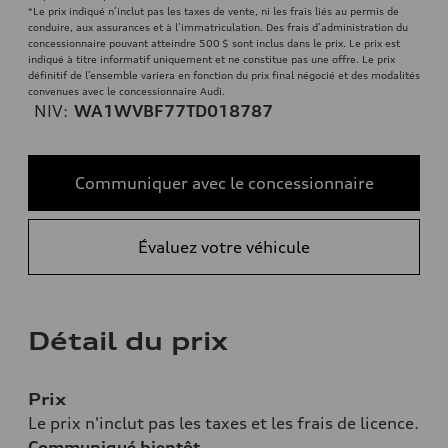
*Le prix indiqué n’inclut pas les taxes de vente, ni les frais liés au permis de
conduire, aux assurances et à l’immatriculation. Des frais d’administration du
concessionnaire pouvant atteindre 500 $ sont inclus dans le prix. Le prix est
indiqué à titre informatif uniquement et ne constitue pas une offre. Le prix
définitif de l’ensemble variera en fonction du prix final négocié et des modalités
convenues avec le concessionnaire Audi.
NIV:
WA1WVBF77TD018787
Communiquer avec le concessionnaire
Évaluez votre véhicule
Détail du prix
Prix
Le prix n'inclut pas les taxes et les frais de licence.
Communiqué bientôt