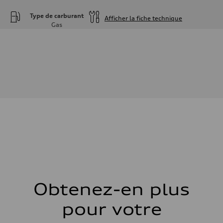
Type de carburant
Afficher la fiche technique
Gas
Moteur
Type de moteur
—
Données de rendement
Cylindrée
—
Puissance max.
—
Couple max.
—
Transmission
Boîte de vitesses
—
Suspension
Avant
—
Arrière
—
Système de freinage
Système de freinage
Obtenez-en plus
—
Direction
pour votre
Direction
—