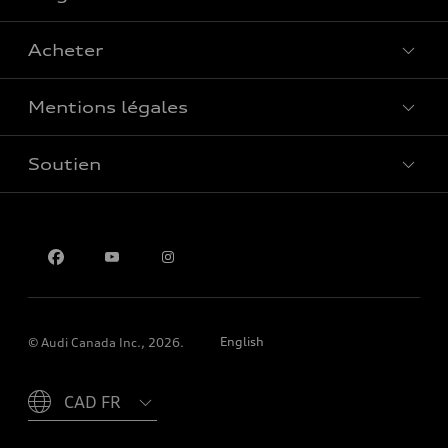
Voir tous les modèles
Acheter
Offres spéciales
Mentions légales
Réserver un essai routier
Soutien
Confidentialité
Pour nous joindre
English
© Audi Canada Inc., 2026.
Please select country