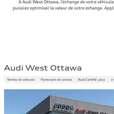
—
À Audi West Ottawa, l’échange de votre véhicule 
Volumes
puissiez optimiser la valeur de votre échange. Appl
Compartiment à bagages
—
Réservoir de carburant (approx.)
56
Données de rendement
Vitesse de pointe
250 km/h
Accélération de 0 à 100 km/h
4.6 seconds
Consommation de carburant
Carburant
Premium
Consommation – ville
12.0 l/100 km
Consommation – autoroute
Audi West Ottawa
8.1 l/100 km
Consommation combinée
10.2 l/100 km
Ventes de voitures
Partenaire de service
Audi Certifié :plus
e