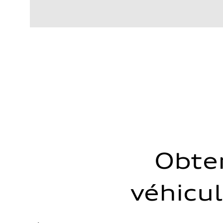
Moteur
Type de moteur
V6 DOHC / 24V / Direct injection / Turbocharged
Données de rendement
Cylindrée
2995 cm³
Puissance max.
362 HP
Couple max.
406 lb-ft
Transmission
Boîte de vitesses
7-speed S tronic automatic
Suspension
Avant
5-link independent with stabilizer bar
Arrière
5-link independent with stabilizer bar
Système de freinage
Obte
Système de freinage
Single piston front and single piston rear calipers
Direction
Direction
véhicul
Electromechanical Steering with Speed-Sensitive Power
Poids
Poids à vide
—
Poids brut admissible