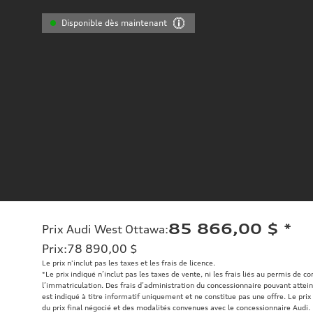
Disponible dès maintenant
85 866,00 $
*
Prix Audi West Ottawa
:
Prix
:
78 890,00 $
Le prix n'inclut pas les taxes et les frais de licence.
*Le prix indiqué n’inclut pas les taxes de vente, ni les frais liés au permis de c
l’immatriculation. Des frais d’administration du concessionnaire pouvant atteind
est indiqué à titre informatif uniquement et ne constitue pas une offre. Le prix 
du prix final négocié et des modalités convenues avec le concessionnaire Audi.