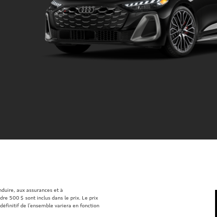
onduire, aux assurances et à
re 500 $ sont inclus dans le prix. Le prix
définitif de l’ensemble variera en fonction