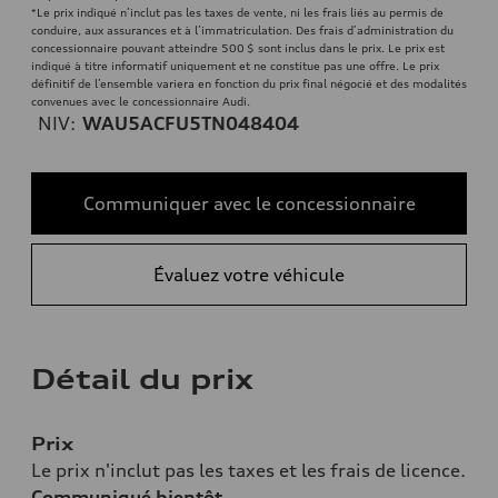
*Le prix indiqué n’inclut pas les taxes de vente, ni les frais liés au permis de
conduire, aux assurances et à l’immatriculation. Des frais d’administration du
concessionnaire pouvant atteindre 500 $ sont inclus dans le prix. Le prix est
indiqué à titre informatif uniquement et ne constitue pas une offre. Le prix
définitif de l’ensemble variera en fonction du prix final négocié et des modalités
convenues avec le concessionnaire Audi.
NIV:
WAU5ACFU5TN048404
Communiquer avec le concessionnaire
Évaluez votre véhicule
Détail du prix
Prix
Le prix n'inclut pas les taxes et les frais de licence.
Communiqué bientôt