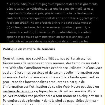
* Les prix indiqués sur les pages comprenant des renseignements
généraux sur les véhicules, telles que la page de modèles et la
page Configurateur et prix, proviennent du site de l’entreprise
audi.ca et, par conséquent, sont des prix de détail suggérés par le
fabricant (PDSF), (i) sont fournis à titre indicatif seulement et
(ii) excluent les taxes, les redevances (climatiseur, pneus), le
permis de conduire, l’assurance, l’immatriculation, les autres
options et les frais d’administration du concessionnaire. Les
modalités et les prix de vente réels sont déterminés par les
concessionnaires. Les prix indiqués sur les pages de recherche de
Politique en matière de témoins
véhicules neufs et d’occasion sont les prix de vente établis par les
concessionnaires et incluent les frais applicables, tels que les frais
Nous utilisons, nos sociétés affiliées, nos partenaires, nos
de transport et d’inspection de prélivraison, les taxes
fournisseurs de services et nous-mêmes, des témoins sur notre
environnementales (pour les véhicules neufs) et les frais
site Web afin d’améliorer votre expérience utilisateur, d’analyser
d’administration des concessionnaires. Toutefois, les taxes de
et d’améliorer nos services et de savoir quelle information vous
vente sont exclues. Veuillez noter que les prix de l’estimateur de
intéresse. Certains témoins sont essentiels tandis que d’autres
versements sont des PDSF s’il a été consulté au moyen de l’onglet
procurent des fonctionnalités améliorées ainsi que de
Configurateur et prix (à titre indicatif). Toutefois, s’il a été
l’information sur l’utilisation de ce site Web. Notre
politique en
consulté à partir des pages de recherche de véhicules neufs et
matière de témoins
explique plus en détail les témoins. Vous
d’occasion, les prix indiqués sont des prix de vente (prix de vente
pouvez modifier vos préférences à tout moment en cliquant sur «
réels). Sur les pages de renseignements généraux sur les
Paramètres des témoins » dans le pied de page. Sélectionnez «
véhicules, les modèles sont montrés à titre indicatif seulement,