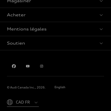
Magasiner
Voir tous les modèles
Acheter
Offres spéciales
Mentions légales
Réserver un essai routier
Soutien
Confidentialité
Pour nous joindre
English
© Audi Canada Inc., 2026.
Please select country