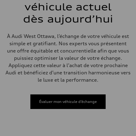
—
véhicule actuel
Direction
Direction
dès aujourd’hui
—
Poids
Poids à vide
—
À Audi West Ottawa, l’échange de votre véhicule est
Poids brut admissible
—
simple et gratifiant. Nos experts vous présentent
Volumes
une offre équitable et concurrentielle afin que vous
Compartiment à bagages
—
puissiez optimiser la valeur de votre échange.
Réservoir de carburant (approx.)
Appliquez cette valeur à l’achat de votre prochaine
56
Données de rendement
Audi et bénéficiez d’une transition harmonieuse vers
Vitesse de pointe
le luxe et la performance.
210 km/h
Accélération de 0 à 100 km/h
5.9 seconds
Consommation de carburant
Carburant
Évaluer mon véhicule d’échange
Premium
Consommation – ville
10.7 l/100 km
Consommation – autoroute
7.3 l/100 km
Consommation combinée
9.1 l/100 km