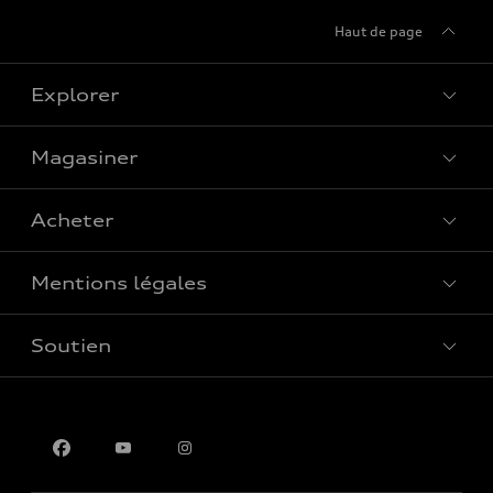
Haut de page
Explorer
Magasiner
Voir tous les modèles
Acheter
Offres spéciales
Mentions légales
Réserver un essai routier
Soutien
Confidentialité
Pour nous joindre