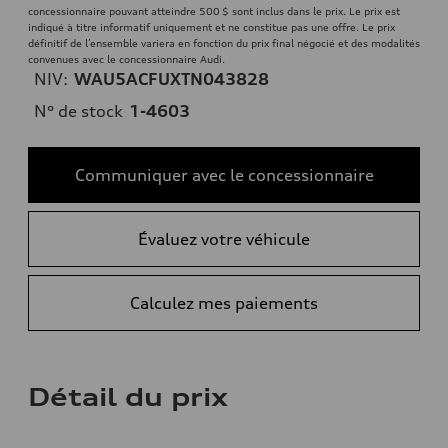
concessionnaire pouvant atteindre 500 $ sont inclus dans le prix. Le prix est
indiqué à titre informatif uniquement et ne constitue pas une offre. Le prix
définitif de l’ensemble variera en fonction du prix final négocié et des modalités
convenues avec le concessionnaire Audi.
NIV:
WAU5ACFUXTN043828
N° de stock
1-4603
Communiquer avec le concessionnaire
Évaluez votre véhicule
Calculez mes paiements
Détail du prix