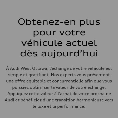
Boîte de vitesses
7-speed S tronic automatic
Suspension
Avant
5-link independent with stabilizer bar
Obtenez-en plus
Arrière
5-link independent with stabilizer bar
pour votre
Système de freinage
Système de freinage
—
véhicule actuel
Direction
Direction
dès aujourd’hui
—
Poids
Poids à vide
—
À Audi West Ottawa, l’échange de votre véhicule est
Poids brut admissible
—
simple et gratifiant. Nos experts vous présentent
Volumes
une offre équitable et concurrentielle afin que vous
Compartiment à bagages
—
puissiez optimiser la valeur de votre échange.
Réservoir de carburant (approx.)
Appliquez cette valeur à l’achat de votre prochaine
56
Données de rendement
Audi et bénéficiez d’une transition harmonieuse vers
Vitesse de pointe
le luxe et la performance.
210 km/h
Accélération de 0 à 100 km/h
5.9 seconds