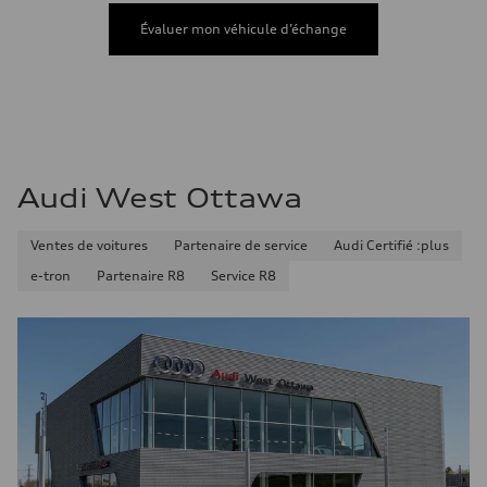
Consommation de carburant
Carburant
Évaluer mon véhicule d’échange
Premium
Consommation – ville
10.7 l/100 km
Consommation – autoroute
7.3 l/100 km
Consommation combinée
9.1 l/100 km
Audi West Ottawa
Ventes de voitures
Partenaire de service
Audi Certifié :plus
e-tron
Partenaire R8
Service R8