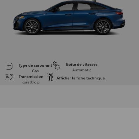
Boîte de vitesses
Type de carburant
Automatic
Gas
Transmission
Afficher la fiche technique
quattro
p
Moteur
Type de moteur
I-4 DOHC / 16V / Direct injection / Turbocharged
Données de rendement
Cylindrée
1984 cm³
Puissance max.
268 HP
Couple max.
295 lb-ft
Transmission