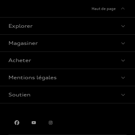
Haut de page
Explorer
Magasiner
Voir tous les modèles
Acheter
Offres spéciales
Mentions légales
Réserver un essai routier
Soutien
Confidentialité
Pour nous joindre