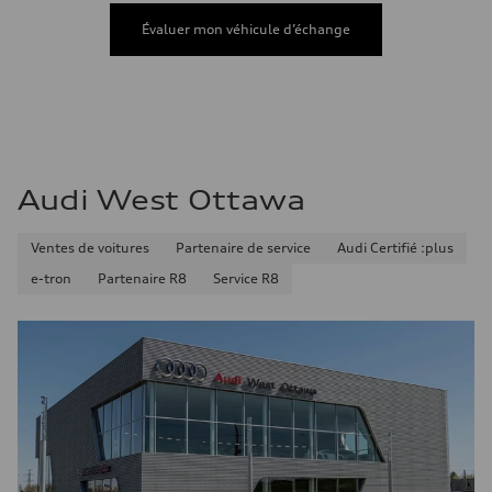
Consommation de carburant
Carburant
Évaluer mon véhicule d’échange
Premium
Consommation – ville
10.7 l/100 km
Consommation – autoroute
7.3 l/100 km
Consommation combinée
9.1 l/100 km
Audi West Ottawa
Ventes de voitures
Partenaire de service
Audi Certifié :plus
e-tron
Partenaire R8
Service R8