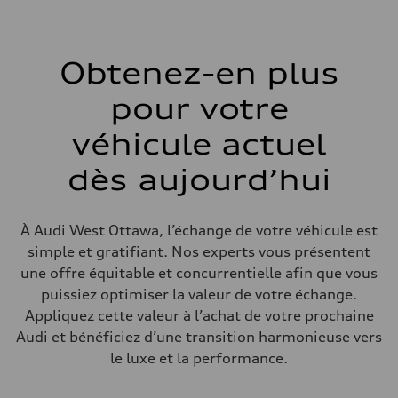
Boîte de vitesses
7-speed S tronic automatic
Suspension
Avant
5-link independent with stabilizer bar
Obtenez-en plus
Arrière
5-link independent with stabilizer bar
pour votre
Système de freinage
Système de freinage
—
véhicule actuel
Direction
Direction
dès aujourd’hui
—
Poids
Poids à vide
—
À Audi West Ottawa, l’échange de votre véhicule est
Poids brut admissible
—
simple et gratifiant. Nos experts vous présentent
Volumes
une offre équitable et concurrentielle afin que vous
Compartiment à bagages
—
puissiez optimiser la valeur de votre échange.
Réservoir de carburant (approx.)
Appliquez cette valeur à l’achat de votre prochaine
56
Données de rendement
Audi et bénéficiez d’une transition harmonieuse vers
Vitesse de pointe
le luxe et la performance.
210 km/h
Accélération de 0 à 100 km/h
5.9 seconds