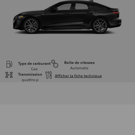
Boîte de vitesses
Type de carburant
Automatic
Gas
Transmission
Afficher la fiche technique
quattro
p
Moteur
Type de moteur
I-4 DOHC / 16V / Direct injection / Turbocharged
Données de rendement
Cylindrée
1984 cm³
Puissance max.
268 HP
Couple max.
295 lb-ft
Transmission