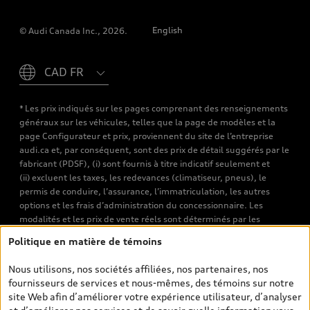
English
© Audi Canada Inc., 2026.
Please select country
* Les prix indiqués sur les pages comprenant des renseignements
généraux sur les véhicules, telles que la page de modèles et la
page Configurateur et prix, proviennent du site de l’entreprise
audi.ca et, par conséquent, sont des prix de détail suggérés par le
fabricant (PDSF), (i) sont fournis à titre indicatif seulement et
(ii) excluent les taxes, les redevances (climatiseur, pneus), le
permis de conduire, l’assurance, l’immatriculation, les autres
options et les frais d’administration du concessionnaire. Les
modalités et les prix de vente réels sont déterminés par les
concessionnaires. Les prix indiqués sur les pages de recherche de
Politique en matière de témoins
véhicules neufs et d’occasion sont les prix de vente établis par les
concessionnaires et incluent les frais applicables, tels que les frais
Nous utilisons, nos sociétés affiliées, nos partenaires, nos
de transport et d’inspection de prélivraison, les taxes
fournisseurs de services et nous-mêmes, des témoins sur notre
environnementales (pour les véhicules neufs) et les frais
site Web afin d’améliorer votre expérience utilisateur, d’analyser
d’administration des concessionnaires. Toutefois, les taxes de