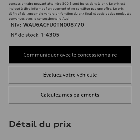
concessionnaire pouvant atteindre 500 $ sont inclus dans le prix. Le prix est
indiqué à titre informatif uniquement et ne constitue pas une offre. Le prix
définitif de l’ensemble variera en fonction du prix final négocié et des modalités
convenues avec le concessionnaire Audi.
NIV:
WAU6ACFU0TN008770
N° de stock
1-4305
Communiquer avec le concessionnaire
Évaluez votre véhicule
Calculez mes paiements
Détail du prix