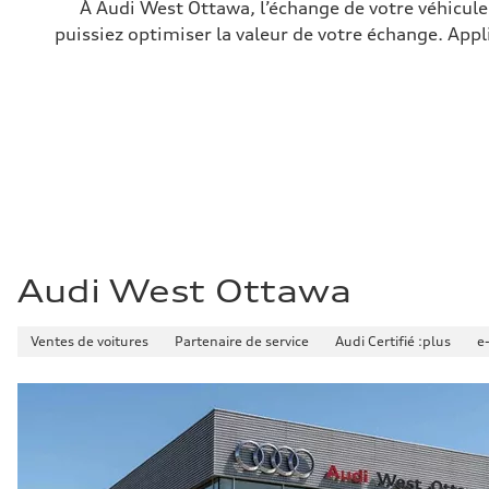
—
À Audi West Ottawa, l’échange de votre véhicule 
Volumes
puissiez optimiser la valeur de votre échange. Appl
Compartiment à bagages
—
Réservoir de carburant (approx.)
82
Données de rendement
Vitesse de pointe
250 km/h
Accélération de 0 à 100 km/h
3.9 seconds
Consommation de carburant
Carburant
Premium unleaded
Consommation – ville
—
Consommation – autoroute
Audi West Ottawa
—
Consommation combinée
—
Ventes de voitures
Partenaire de service
Audi Certifié :plus
e