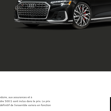
onduire, aux assurances et à
re 500 $ sont inclus dans le prix. Le prix
définitif de l’ensemble variera en fonction