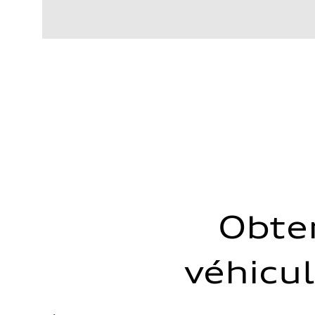
Moteur
Type de moteur
V8 TFSI / 32V / Direct Injection / 48-volt Mild Hybrid
Données de rendement
Cylindrée
3996 cm³
Puissance max.
563 HP
Couple max.
590 lb-ft
Transmission
Boîte de vitesses
8-speed tiptronic
Suspension
Avant
S-tuned adaptive air-suspension, Five-link suspension /
Arrière
S-tuned adaptive air-suspension, Five-link suspension /
Système de freinage
Obte
Système de freinage
6 piston front and single piston rear calipers
Direction
Direction
véhicul
Dynamic all-wheel steering
Poids
Poids à vide
—
Poids brut admissible