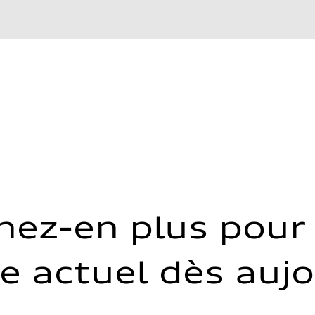
 Electric Vehicle (MHEV)
 Optional Predictive Active Body Control
 Optional Predictive Active Body Control
nez-en plus pour 
e actuel dès auj