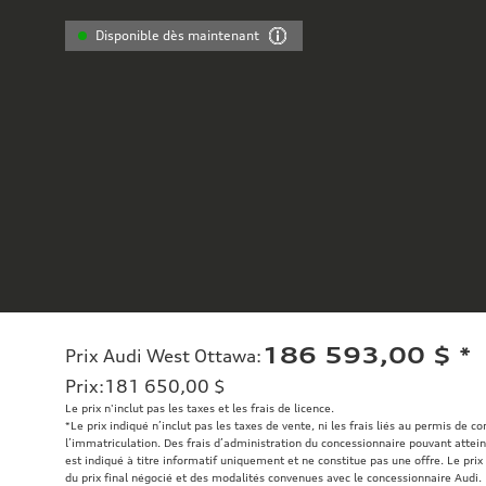
Disponible dès maintenant
186 593,00 $
*
Prix Audi West Ottawa
:
Prix
:
181 650,00 $
Le prix n'inclut pas les taxes et les frais de licence.
*Le prix indiqué n’inclut pas les taxes de vente, ni les frais liés au permis de c
l’immatriculation. Des frais d’administration du concessionnaire pouvant atteind
est indiqué à titre informatif uniquement et ne constitue pas une offre. Le prix 
du prix final négocié et des modalités convenues avec le concessionnaire Audi.