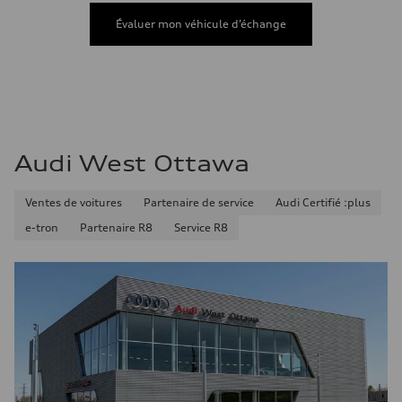
Consommation de carburant
Carburant
Évaluer mon véhicule d’échange
Premium
Consommation – ville
9.7 l/100 km
Consommation – autoroute
7.1 l/100 km
Consommation combinée
8.5 l/100 km
Audi West Ottawa
Ventes de voitures
Partenaire de service
Audi Certifié :plus
e-tron
Partenaire R8
Service R8