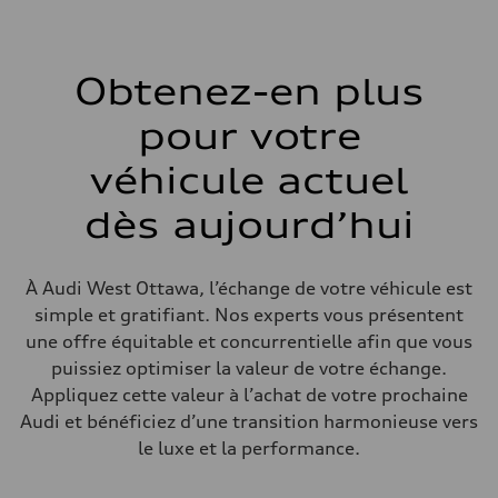
Boîte de vitesses
7-speed S tronic dual-clutch automatic and quattro all-wheel drive
Suspension
Avant
McPherson strut
Obtenez-en plus
Arrière
Four-link independent
pour votre
Système de freinage
Système de freinage
—
véhicule actuel
Direction
Direction
dès aujourd’hui
Electromechanical power steering with speed-dependent assistance
Poids
Poids à vide
—
À Audi West Ottawa, l’échange de votre véhicule est
Poids brut admissible
—
simple et gratifiant. Nos experts vous présentent
Volumes
une offre équitable et concurrentielle afin que vous
Compartiment à bagages
—
puissiez optimiser la valeur de votre échange.
Réservoir de carburant (approx.)
Appliquez cette valeur à l’achat de votre prochaine
55 L
Données de rendement
Audi et bénéficiez d’une transition harmonieuse vers
Vitesse de pointe
le luxe et la performance.
210 km/h
Accélération de 0 à 100 km/h
6.5 seconds