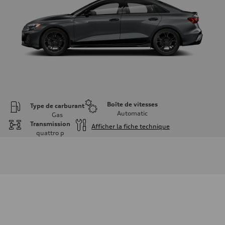
Boîte de vitesses
Type de carburant
Automatic
Gas
Transmission
Afficher la fiche technique
quattro
p
Moteur
Type de moteur
2.0L 16-valve DOHC Turbocharged TFSI Inline 4-cylinder
Données de rendement
Cylindrée
1984 cm³
Puissance max.
201 HP
Couple max.
236 ft-lb
Transmission