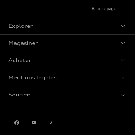
Haut de page
Explorer
Magasiner
Voir tous les modèles
Acheter
Offres spéciales
Mentions légales
Réserver un essai routier
Soutien
Confidentialité
Pour nous joindre