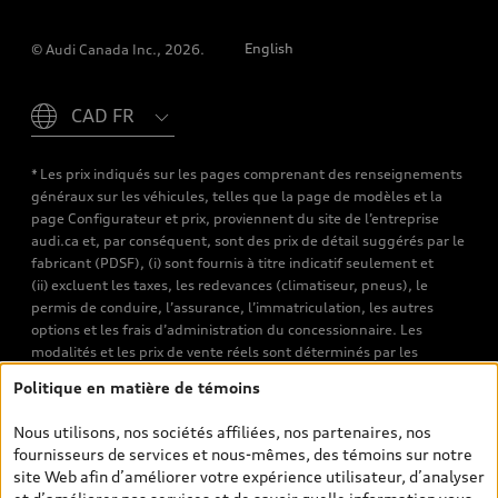
English
© Audi Canada Inc., 2026.
Please select country
* Les prix indiqués sur les pages comprenant des renseignements
généraux sur les véhicules, telles que la page de modèles et la
page Configurateur et prix, proviennent du site de l’entreprise
audi.ca et, par conséquent, sont des prix de détail suggérés par le
fabricant (PDSF), (i) sont fournis à titre indicatif seulement et
(ii) excluent les taxes, les redevances (climatiseur, pneus), le
permis de conduire, l’assurance, l’immatriculation, les autres
options et les frais d’administration du concessionnaire. Les
modalités et les prix de vente réels sont déterminés par les
concessionnaires. Les prix indiqués sur les pages de recherche de
Politique en matière de témoins
véhicules neufs et d’occasion sont les prix de vente établis par les
concessionnaires et incluent les frais applicables, tels que les frais
Nous utilisons, nos sociétés affiliées, nos partenaires, nos
de transport et d’inspection de prélivraison, les taxes
fournisseurs de services et nous-mêmes, des témoins sur notre
environnementales (pour les véhicules neufs) et les frais
site Web afin d’améliorer votre expérience utilisateur, d’analyser
d’administration des concessionnaires. Toutefois, les taxes de