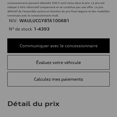
concessionnaire pouvant atteindre 500 $ sont inclus dans le prix. Le prix est
indiqué à titre informatif uniquement et ne constitue pas une offre. Le prix
définitif de l’ensemble variera en fonction du prix final négocié et des modalités
convenues avec le concessionnaire Audi.
NIV:
WAULUCGY8TA100681
N° de stock
1-4393
Communiquer avec le concessionnaire
Évaluez votre véhicule
Calculez mes paiements
Détail du prix