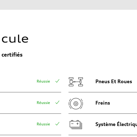
icule
certifiés
aptive air suspension
aptive air suspension
Pneus Et Roues
Réussie
Freins
Réussie
 Assistance
Système Électriq
Réussie