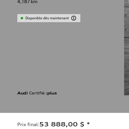
4,187
km
Disponible dès maintenant
Audi
Certifié
:plus
53 888,00 $
*
Prix final
: