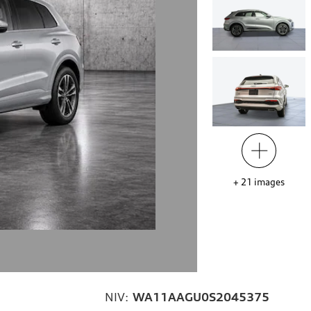
+
21
images
NIV:
WA11AAGU0S2045375