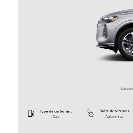
*L’image p
Boîte de vitesses
Type de carburant
Automatic
Gas
Moteur
Type de moteur