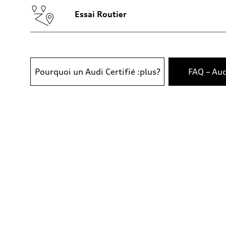
Compartiment à bagages
—
Essai Routier
Réservoir de carburant (approx.)
65
Données de rendement
Vitesse de pointe
210 km/h
Accélération de 0 à 100 km/h
6.2 seconds
Pourquoi un Audi Certifié :plus?
FAQ – Aud
Consommation de carburant
Carburant
Plus/Premium
Consommation – ville
—
Consommation – autoroute
—
Consommation combinée
—