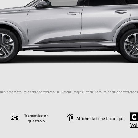
résentée est fournie à titre de référence seulement. Image du véhicule fournie à titre de référence
Transmission
Afficher la fiche technique
quattro
p
Voi