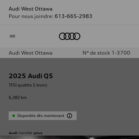
Audi West Ottawa
Pour nous joindre:
613-665-2983
Accueil
Audi West Ottawa
N° de stock 1-3700
2025
Audi Q5
TFSI quattro S tronic
6,382
km
Disponible dès maintenant
Audi
Certifié
:plus