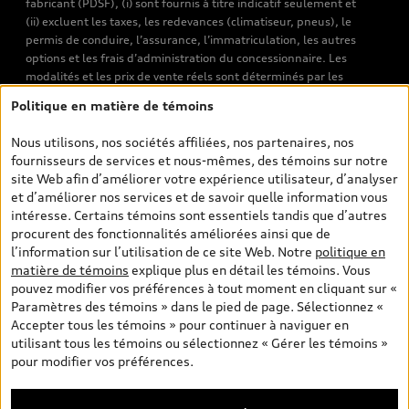
fabricant (PDSF), (i) sont fournis à titre indicatif seulement et
(ii) excluent les taxes, les redevances (climatiseur, pneus), le
permis de conduire, l’assurance, l’immatriculation, les autres
options et les frais d’administration du concessionnaire. Les
modalités et les prix de vente réels sont déterminés par les
concessionnaires. Les prix indiqués sur les pages de recherche de
Politique en matière de témoins
véhicules neufs et d’occasion sont les prix de vente établis par les
concessionnaires et incluent les frais applicables, tels que les frais
Nous utilisons, nos sociétés affiliées, nos partenaires, nos
de transport et d’inspection de prélivraison, les taxes
fournisseurs de services et nous-mêmes, des témoins sur notre
environnementales (pour les véhicules neufs) et les frais
site Web afin d’améliorer votre expérience utilisateur, d’analyser
d’administration des concessionnaires. Toutefois, les taxes de
et d’améliorer nos services et de savoir quelle information vous
vente sont exclues. Veuillez noter que les prix de l’estimateur de
intéresse. Certains témoins sont essentiels tandis que d’autres
versements sont des PDSF s’il a été consulté au moyen de l’onglet
procurent des fonctionnalités améliorées ainsi que de
Configurateur et prix (à titre indicatif). Toutefois, s’il a été
l’information sur l’utilisation de ce site Web. Notre
politique en
consulté à partir des pages de recherche de véhicules neufs et
matière de témoins
explique plus en détail les témoins. Vous
d’occasion, les prix indiqués sont des prix de vente (prix de vente
pouvez modifier vos préférences à tout moment en cliquant sur «
réels). Sur les pages de renseignements généraux sur les
Paramètres des témoins » dans le pied de page. Sélectionnez «
véhicules, les modèles sont montrés à titre indicatif seulement,
Accepter tous les témoins » pour continuer à naviguer en
avec des caractéristiques qui peuvent ne pas être offertes sur les
utilisant tous les témoins ou sélectionnez « Gérer les témoins »
modèles canadiens. Malgré les efforts déployés pour assurer
pour modifier vos préférences.
l’exactitude de ces renseignements, des erreurs peuvent survenir
et la disponibilité peut changer; veuillez donc visiter votre
concessionnaire pour obtenir les détails et les spécifications