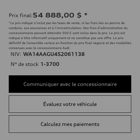
54 888,00 $
*
Prix final
:
*Le prix indiqué n’inclut pas les taxes de vente, ni les frais liés au permis de
conduire, aux assurances et à l’immatriculation. Des frais d’administration du
concessionnaire pouvant atteindre 500 $ sont inclus dans le prix. Le prix est
indiqué à titre informatif uniquement et ne constitue pas une offre. Le prix
définitif de l’ensemble variera en fonction du prix final négocié et des modalités
convenues avec le concessionnaire Audi.
NIV:
WA14AAGU4S2061138
N° de stock
1-3700
Communiquer avec le concessionnaire
Évaluez votre véhicule
Calculez mes paiements