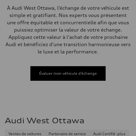
Volumes
À Audi West Ottawa, l’échange de votre véhicule est
Compartiment à bagages
—
simple et gratifiant. Nos experts vous présentent
Réservoir de carburant (approx.)
une offre équitable et concurrentielle afin que vous
65
Données de rendement
puissiez optimiser la valeur de votre échange.
Vitesse de pointe
Appliquez cette valeur à l’achat de votre prochaine
210 km/h
Accélération de 0 à 100 km/h
Audi et bénéficiez d’une transition harmonieuse vers
6.2 seconds
le luxe et la performance.
Consommation de carburant
Carburant
Plus/Premium
Consommation – ville
—
Évaluer mon véhicule d’échange
Consommation – autoroute
—
Consommation combinée
—
Audi West Ottawa
Ventes de voitures
Partenaire de service
Audi Certifié :plus