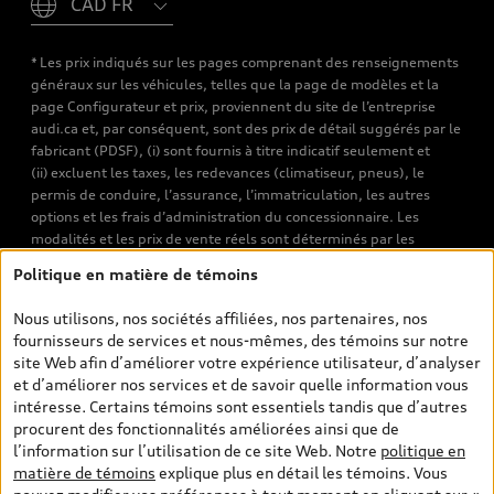
* Les prix indiqués sur les pages comprenant des renseignements
généraux sur les véhicules, telles que la page de modèles et la
page Configurateur et prix, proviennent du site de l’entreprise
audi.ca et, par conséquent, sont des prix de détail suggérés par le
fabricant (PDSF), (i) sont fournis à titre indicatif seulement et
(ii) excluent les taxes, les redevances (climatiseur, pneus), le
permis de conduire, l’assurance, l’immatriculation, les autres
options et les frais d’administration du concessionnaire. Les
modalités et les prix de vente réels sont déterminés par les
concessionnaires. Les prix indiqués sur les pages de recherche de
Politique en matière de témoins
véhicules neufs et d’occasion sont les prix de vente établis par les
concessionnaires et incluent les frais applicables, tels que les frais
Nous utilisons, nos sociétés affiliées, nos partenaires, nos
de transport et d’inspection de prélivraison, les taxes
fournisseurs de services et nous-mêmes, des témoins sur notre
environnementales (pour les véhicules neufs) et les frais
site Web afin d’améliorer votre expérience utilisateur, d’analyser
d’administration des concessionnaires. Toutefois, les taxes de
et d’améliorer nos services et de savoir quelle information vous
vente sont exclues. Veuillez noter que les prix de l’estimateur de
intéresse. Certains témoins sont essentiels tandis que d’autres
versements sont des PDSF s’il a été consulté au moyen de l’onglet
procurent des fonctionnalités améliorées ainsi que de
Configurateur et prix (à titre indicatif). Toutefois, s’il a été
l’information sur l’utilisation de ce site Web. Notre
politique en
consulté à partir des pages de recherche de véhicules neufs et
matière de témoins
explique plus en détail les témoins. Vous
d’occasion, les prix indiqués sont des prix de vente (prix de vente